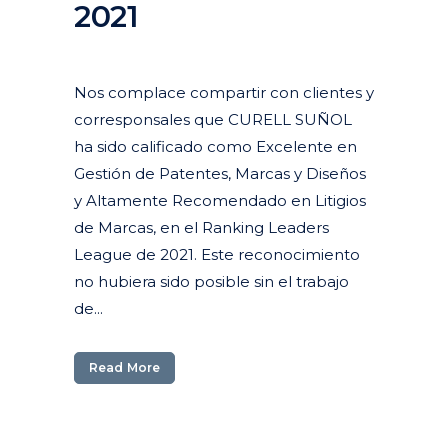
2021
Posted at 21:13h
in
Actualidad
Corporativa
Nos complace compartir con clientes y
corresponsales que CURELL SUÑOL
ha sido calificado como Excelente en
Gestión de Patentes, Marcas y Diseños
y Altamente Recomendado en Litigios
de Marcas, en el Ranking Leaders
League de 2021. Este reconocimiento
no hubiera sido posible sin el trabajo
de...
Read More