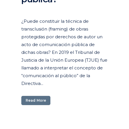
Posted at 14:15h
in
Actualidad
Articulos
¿Puede constituir la técnica de
transclusión (framing) de obras
protegidas por derechos de autor un
acto de comunicación pública de
dichas obras? En 2019 el Tribunal de
Justicia de la Unión Europea (TJUE) fue
llamado a interpretar el concepto de
“comunicación al público” de la
Directiva...
Read More