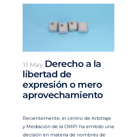
Derecho a la
11 May
libertad de
expresión o mero
aprovechamiento
Posted at 14:20h
in
Actualidad
Articulos
Nombres de dominio
Nuevas tecnologías, internet y redes sociales
Recientemente, el centro de Arbitraje
y Mediación de la OMPI ha emitido una
decisión en materia de nombres de