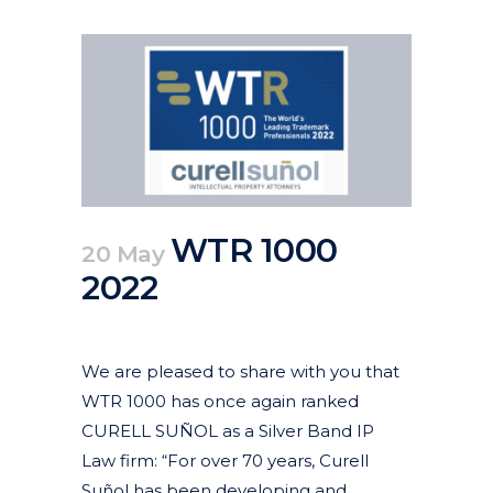
WTR 1000
20 May
2022
Posted at 18:09h
in
Actualidad
Corporativa
We are pleased to share with you that
WTR 1000 has once again ranked
CURELL SUÑOL as a Silver Band IP
Law firm: “For over 70 years, Curell
Suñol has been developing and