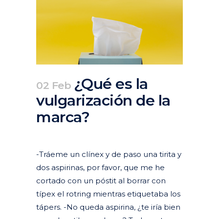
¿Qué es la
02 Feb
vulgarización de la
marca?
Posted at 16:30h
in
Actualidad
Articulos
-Tráeme un clínex y de paso una tirita y
dos aspirinas, por favor, que me he
cortado con un póstit al borrar con
típex el rotring mientras etiquetaba los
tápers. -No queda aspirina, ¿te iría bien