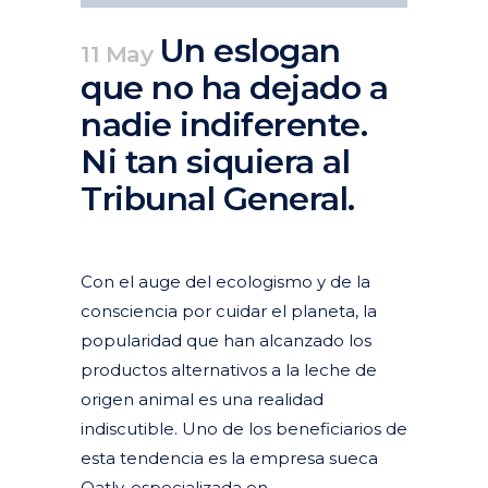
Un eslogan
11 May
que no ha dejado a
nadie indiferente.
Ni tan siquiera al
Tribunal General.
Posted at 14:17h
in
Actualidad
Articulos
Derecho de la publicidad
Con el auge del ecologismo y de la
consciencia por cuidar el planeta, la
popularidad que han alcanzado los
productos alternativos a la leche de
origen animal es una realidad
indiscutible. Uno de los beneficiarios de
esta tendencia es la empresa sueca
Oatly, especializada en...