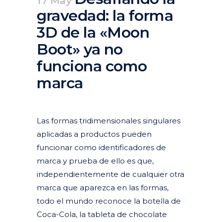
17 May
gravedad: la forma
3D de la «Moon
Boot» ya no
funciona como
marca
Posted at 18:03h
in
Actualidad
Articulos
Las formas tridimensionales singulares
aplicadas a productos pueden
funcionar como identificadores de
marca y prueba de ello es que,
independientemente de cualquier otra
marca que aparezca en las formas,
todo el mundo reconoce la botella de
Coca-Cola, la tableta de chocolate