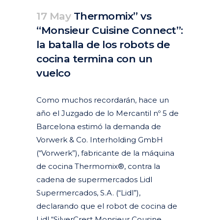
17 May
Thermomix” vs
“Monsieur Cuisine Connect”:
la batalla de los robots de
cocina termina con un
vuelco
Posted at 10:08h
in
Actualidad
Articulos
by
Xavier
Como muchos recordarán, hace un
año el Juzgado de lo Mercantil nº 5 de
Barcelona estimó la demanda de
Vorwerk & Co. Interholding GmbH
(“Vorwerk”), fabricante de la máquina
de cocina Thermomix®, contra la
cadena de supermercados Lidl
Supermercados, S.A. (“Lidl”),
declarando que el robot de cocina de
Lidl “SilverCrest Monsieur Cousine