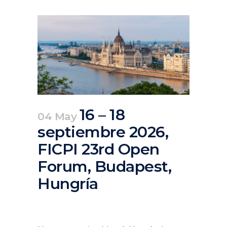
16 – 18
04 May
septiembre 2026,
FICPI 23rd Open
Forum, Budapest,
Hungría
Posted at 07:57h
in
Actuales
,
Agenda
,
Destacados
Agenda