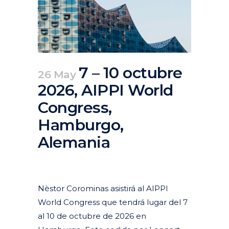
7 – 10 octubre
26 May
2026, AIPPI World
Congress,
Hamburgo,
Alemania
Posted at 10:46h
in
Actuales
,
Agenda
,
Destacados
Agenda
Nèstor Corominas asistirá al AIPPI
World Congress que tendrá lugar del 7
al 10 de octubre de 2026 en