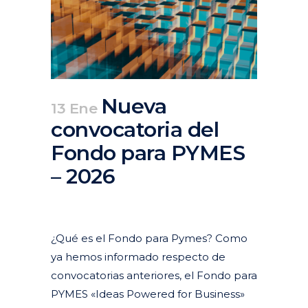
Nueva
13 Ene
convocatoria del
Fondo para PYMES
– 2026
Posted at 09:37h
in
Actualidad
,
Articulos
,
Ayudas y
subvenciones
,
Destacados actualidad
¿Qué es el Fondo para Pymes? Como
ya hemos informado respecto de
convocatorias anteriores, el Fondo para
PYMES «Ideas Powered for Business»