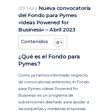
09 May
Nueva convocatoria
del Fondo para Pymes
«Ideas Powered for
Business» – Abril 2023
Posted at 15:24h
in
Actualidad
Articulos
by
clarapirezcurell@gmail.com
Contenidos
¿Qué es el Fondo para
Pymes?
Como ya hemos informado
respecto
de
convocatorias
anteriores
, el Fondo
para Pymes «Ideas Powered for
Business» es un programa de
subvenciones diseñado para ayudar a
las pequeñas y medianas empresas