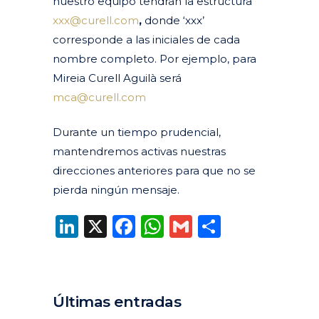
nuestro equipo tendrán la estructura
xxx@curell.com
,
donde ‘xxx’
corresponde a las iniciales de cada
nombre completo. Por ejemplo, para
Mireia Curell Aguilà será
mca@curell.com
Durante un tiempo prudencial,
mantendremos activas nuestras
direcciones anteriores para que no se
pierda ningún mensaje.
LinkedIn
X
Facebook
WhatsApp
Gmail
Compart
Últimas entradas