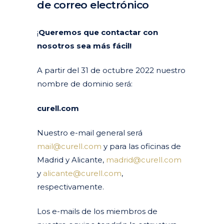
de correo electrónico
Posted at 09:45h
in
Actualidad
Corporativa
Destacados actualidad
by
clarapirezcurell@gmail.com
¡
Queremos que contactar con
nosotros sea más fácil!
A partir del 31 de octubre 2022 nuestro
nombre de dominio será:
curell.com
Nuestro e-mail general será
mail@curell.com
y para las oficinas de
Madrid y Alicante,
madrid@curell.com
y
alicante@curell.com
,
respectivamente.
Los e-mails de los miembros de