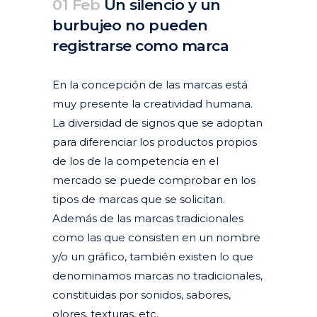
01 Feb
Un silencio y un
burbujeo no pueden
registrarse como marca
Posted at 14:04h
in
Actualidad
Articulos
by
clarapirezcurell@gmail.com
En la concepción de las marcas está
muy presente la creatividad humana.
La diversidad de signos que se adoptan
para diferenciar los productos propios
de los de la competencia en el
mercado se puede comprobar en los
tipos de marcas que se solicitan.
Además de las marcas tradicionales
como las que consisten en un nombre
y/o un gráfico, también existen lo que
denominamos marcas no tradicionales,
constituidas por sonidos, sabores,
olores, texturas, etc.