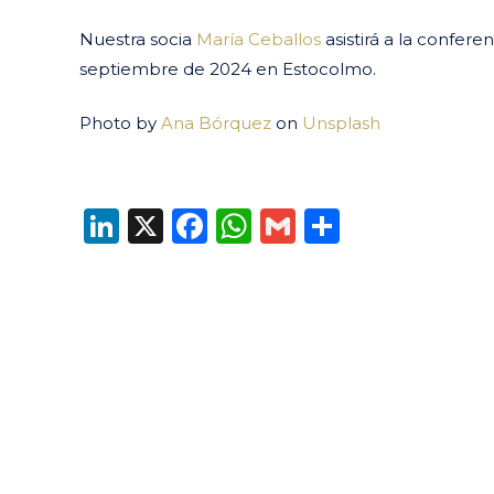
Nuestra socia
María Ceballos
asistirá a la confer
septiembre de 2024 en Estocolmo.
Photo by
Ana Bórquez
on
Unsplash
LinkedIn
X
Facebook
WhatsApp
Gmail
Compart