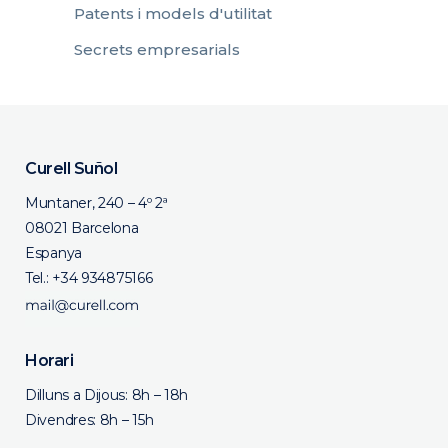
Patents i models d'utilitat
Secrets empresarials
Curell Suñol
Muntaner, 240 – 4º 2ª
08021 Barcelona
Espanya
Tel.:
+34 934875166
Horari
Dilluns a Dijous: 8h – 18h
Divendres: 8h – 15h