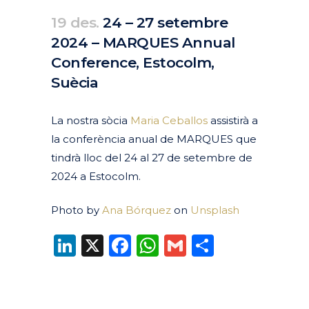
19 des.
24 – 27 setembre
2024 – MARQUES Annual
Conference, Estocolm,
Suècia
Posted at 10:17h
in
Agenda
Passats
by
clarapirezcurell@gmail.com
La nostra sòcia
Maria Ceballos
assistirà a
la conferència anual de MARQUES que
tindrà lloc del 24 al 27 de setembre de
2024 a Estocolm.
Photo by
Ana Bórquez
on
Unsplash
LinkedIn
X
Facebook
WhatsApp
Gmail
Compart