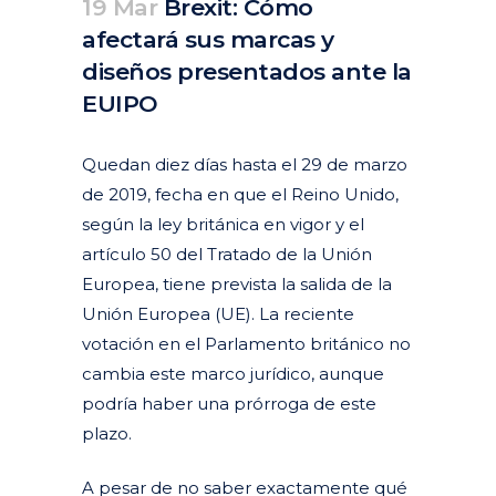
19 Mar
Brexit: Cómo
afectará sus marcas y
diseños presentados ante la
EUIPO
Posted at 21:31h
in
Actualidad
Articulos
by
clarapirezcurell@gmail.com
Quedan diez días hasta el 29 de marzo
de 2019, fecha en que el Reino Unido,
según la ley británica en vigor y el
artículo 50 del Tratado de la Unión
Europea, tiene prevista la salida de la
Unión Europea (UE). La reciente
votación en el Parlamento británico no
cambia este marco jurídico, aunque
podría haber una prórroga de este
plazo.
A pesar de no saber exactamente qué