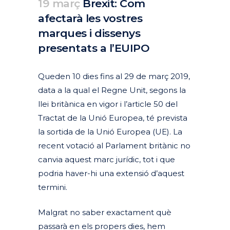
19 març
Brexit: Com
afectarà les vostres
marques i dissenys
presentats a l’EUIPO
Posted at 21:31h
in
Actualitat
Articles
by
clarapirezcurell@gmail.com
Queden 10 dies fins al 29 de març 2019,
data a la qual el Regne Unit, segons la
llei britànica en vigor i l’article 50 del
Tractat de la Unió Europea, té prevista
la sortida de la Unió Europea (UE). La
recent votació al Parlament britànic no
canvia aquest marc jurídic, tot i que
podria haver-hi una extensió d’aquest
termini.
Malgrat no saber exactament què
passarà en els propers dies, hem