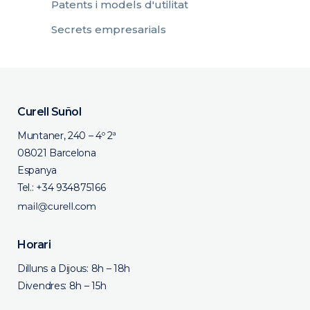
Patents i models d'utilitat
Secrets empresarials
Curell Suñol
Muntaner, 240 – 4º 2ª
08021 Barcelona
Espanya
Tel.:
+34 934875166
Horari
Dilluns a Dijous: 8h – 18h
Divendres: 8h – 15h