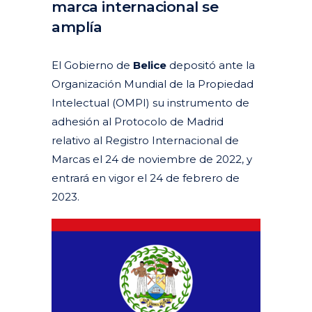
marca internacional se
amplía
Posted at 09:48h
in
Actualidad
Articulos
Destacados actualidad
by
clarapirezcurell@gmail.com
El Gobierno de
Belice
depositó ante la
Organización Mundial de la Propiedad
Intelectual (OMPI) su instrumento de
adhesión al Protocolo de Madrid
relativo al Registro Internacional de
Marcas el 24 de noviembre de 2022, y
entrará en vigor el 24 de febrero de
2023.