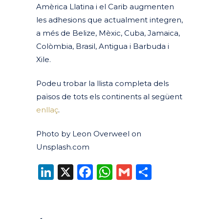
Amèrica Llatina i el Carib augmenten
les adhesions que
actualment integren
,
a més de Belize, Mèxic, Cuba, Jamaica,
Colòmbia, Brasil, Antigua i Barbuda i
Xile.
Podeu trobar la llista completa dels
països de tots els continents al següent
enllaç
.
Photo by Leon Overweel on
Unsplash.com
LinkedIn
X
Facebook
WhatsApp
Gmail
Compart