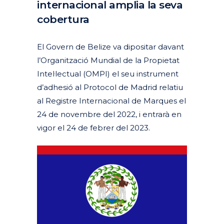
internacional amplia la seva
cobertura
Posted at 09:48h
in
Actualitat
Articles
Destacades Actualitat
by
clarapirezcurell@gmail.com
El Govern de Belize va dipositar davant
l’Organització Mundial de la Propietat
Intel·lectual (OMPI) el seu instrument
d’adhesió al Protocol de Madrid relatiu
al Registre Internacional de Marques el
24 de novembre del 2022, i entrarà en
vigor el 24 de febrer del 2023.