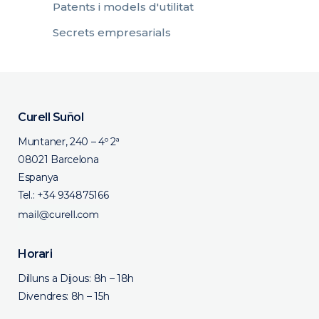
Patents i models d'utilitat
Secrets empresarials
Curell Suñol
Muntaner, 240 – 4º 2ª
08021 Barcelona
Espanya
Tel.:
+34 934875166
Horari
Dilluns a Dijous: 8h – 18h
Divendres: 8h – 15h