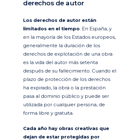
derechos de autor
Posted at 14:56h
in
Actualidad
Articulos
Derechos de autor
by
clarapirezcurell@gmail.com
Los derechos de autor están
limitados en el tiempo
. En España, y
en la mayoría de los Estados europeos,
generalmente la duración de los
derechos de explotación de una obra
es la vida del autor más setenta
después de su fallecimiento. Cuando el
plazo de protección de los derechos
ha expirado, la obra o la prestación
pasa al dominio público y puede ser
utilizada por cualquier persona, de
forma libre y gratuita.
Cada año hay obras creativas que
dejan de estar protegidas por