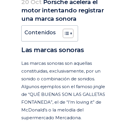
20 Oct
Porsche acelera el
motor intentando registrar
una marca sonora
Posted at 13:13h
in
Actualidad
Articulos
Destacados actualidad
Marcas y nombres comerciales
by
clarapirezcurell@gmail.com
Contenidos
Las marcas sonoras
Las marcas sonoras son aquellas
constituidas, exclusivamente, por un
sonido o combinación de sonidos.
Algunos ejemplos son el famoso jingle
de “QUÉ BUENAS SON LAS GALLETAS
FONTANEDA”, el de “I’m loving it” de
McDonald’s o la melodía del
supermercado Mercadona.