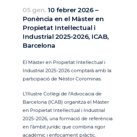
05 gen.
10 febrer 2026 –
Ponència en el Màster en
Propietat Intel·lectual i
Industrial 2025-2026, ICAB,
Barcelona
Posted at 08:24h
in
Agenda
Passats
by
clarapirezcurell@gmail.com
El Màster en Propietat Intel·lectual i
Industrial 2025-2026 comptarà amb la
participació de Nèstor Corominas.
L’Il·lustre Col·legi de l’Advocacia de
Barcelona (ICAB) organitza el Màster
en Propietat Intel·lectual i Industrial
2025-2026, una formació de referència
en l’àmbit jurídic que combina rigor
acadèmic i enfocament pràctic.