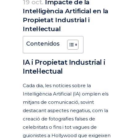
19 oct.
Impacte de la
Intel·ligència Artificial en la
Propietat Industrial i
Intel·lectual
Posted at 14:02h
in
Actualitat
Articles
Destacades Actualitat
Noves tecnologies, internet i xarxes socials
by
clarapirezcurell@gmail.com
Contenidos
IA i Propietat Industrial i
Intel·lectual
Cada dia, les notícies sobre la
Intel·ligència Artificial (IA) omplen els
mitjans de comunicació, sovint
destacant aspectes negatius, com la
creació de fotografies falses de
celebritats o fins i tot vagues de
guionistes a Hollywood que exigeixen