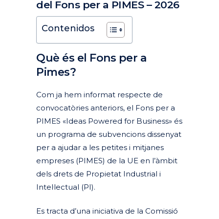
del Fons per a PIMES – 2026
Posted at 09:37h
in
Actualitat
Ajudes i subvencions
Articles
Destacades Actualitat
by
clarapirezcurell@gmail.com
Contenidos
Què és el Fons per a
Pimes?
Com ja hem informat respecte de
convocatòries anteriors, el Fons per a
PIMES «Ideas Powered for Business» és
un programa de subvencions dissenyat
per a ajudar a les petites i mitjanes
empreses (PIMES) de la UE en l’àmbit
dels drets de Propietat Industrial i
Intel·lectual (PI).
Es tracta d’una iniciativa de la Comissió