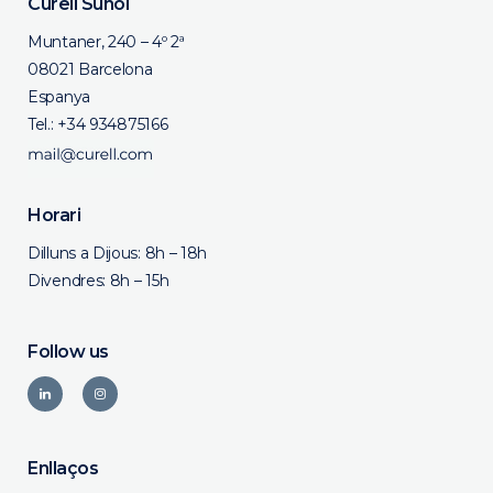
Curell Suñol
Muntaner, 240 – 4º 2ª
08021 Barcelona
Espanya
Tel.:
+34 934875166
Horari
Dilluns a Dijous: 8h – 18h
Divendres: 8h – 15h
Follow us
Enllaços