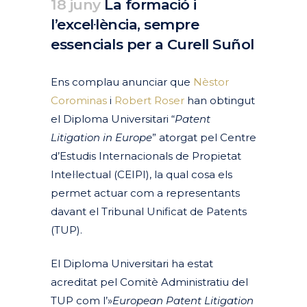
18 juny
La formació i
l’excel·lència, sempre
essencials per a Curell Suñol
Posted at 08:49h
in
Actualitat
Corporativa
Destacades Actualitat
by
clarapirezcurell@gmail.com
Ens complau anunciar que
Nèstor
Corominas
i
Robert Roser
han obtingut
el Diploma Universitari “
Patent
Litigation in Europe
” atorgat pel Centre
d’Estudis Internacionals de Propietat
Intel·lectual (CEIPI), la qual cosa els
permet actuar com a representants
davant el Tribunal Unificat de Patents
(TUP).
El Diploma Universitari ha estat
acreditat pel Comitè Administratiu del
TUP com l’»
European Patent Litigation