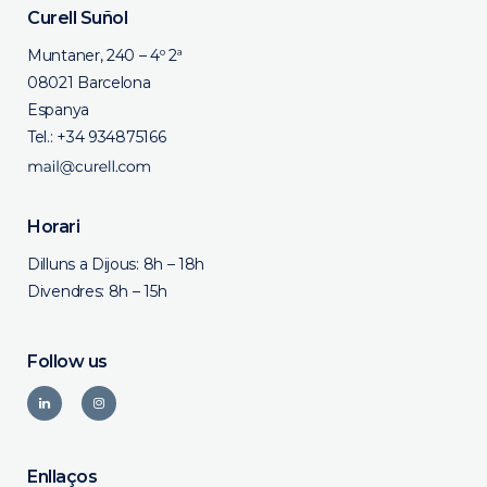
Curell Suñol
Muntaner, 240 – 4º 2ª
08021 Barcelona
Espanya
Tel.:
+34 934875166
Horari
Dilluns a Dijous: 8h – 18h
Divendres: 8h – 15h
Follow us
Enllaços