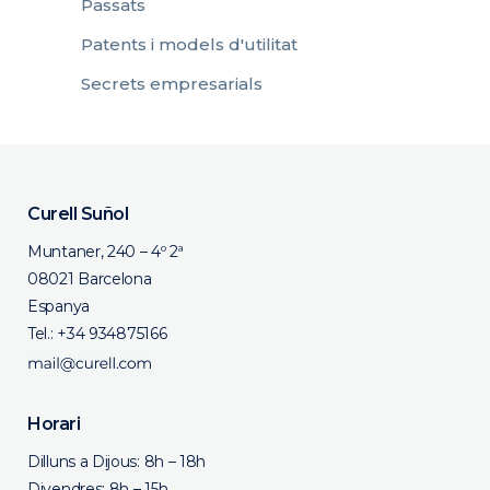
Passats
Patents i models d'utilitat
Secrets empresarials
Curell Suñol
Muntaner, 240 – 4º 2ª
08021 Barcelona
Espanya
Tel.:
+34 934875166
Horari
Dilluns a Dijous: 8h – 18h
Divendres: 8h – 15h