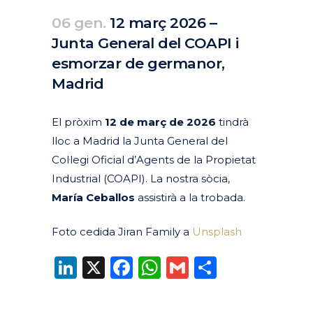
06 gen.
12 març 2026 –
Junta General del COAPI i
esmorzar de germanor,
Madrid
Posted at 09:45h
in
Agenda
Passats
by
clarapirezcurell@gmail.com
El pròxim
12 de març de 2026
tindrà
lloc a Madrid la Junta General del
Col·legi Oficial d’Agents de la Propietat
Industrial (COAPI). La nostra sòcia,
María Ceballos
assistirà a la trobada.
Foto cedida Jiran Family a
Unsplash
LinkedIn
X
Facebook
WhatsApp
Gmail
Compart