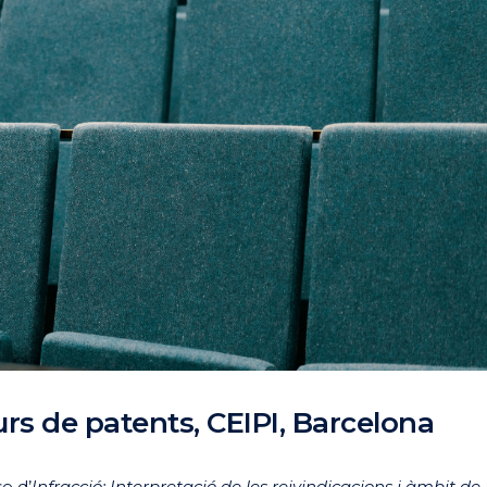
rs de patents, CEIPI, Barcelona
e d’
Infracció: Interpretació de les reivindicacions i àmbit de