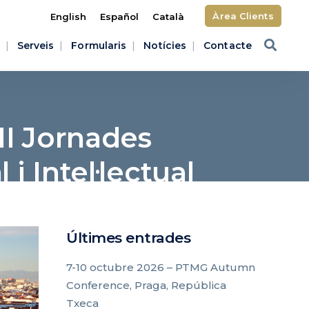
Àrea Clients
English
Español
Català
Serveis
Formularis
Notícies
Contacte
II Jornades
 i Intel·lectual
IPPI
Últimes entrades
7-10 octubre 2026 – PTMG Autumn
Conference, Praga, República
Txeca