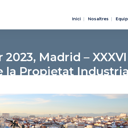
Inici
Nosaltres
Equip
er 2023, Madrid – XXXVI
la Propietat Industrial
 Grup Espanyol de la A