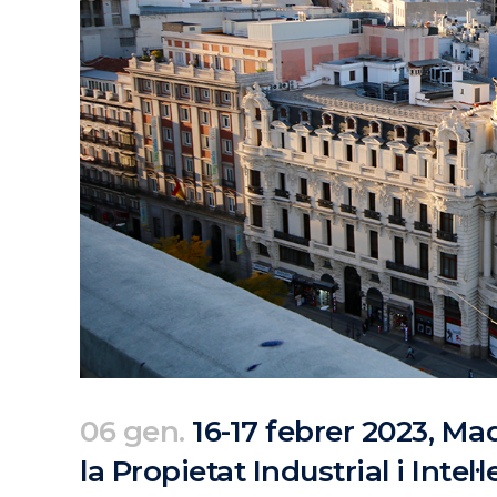
06 gen.
16-17 febrer 2023, Ma
la Propietat Industrial i Intel
Posted at 08:10h
in
Agenda
Passats
by
clarapirezcurell@gmail.com