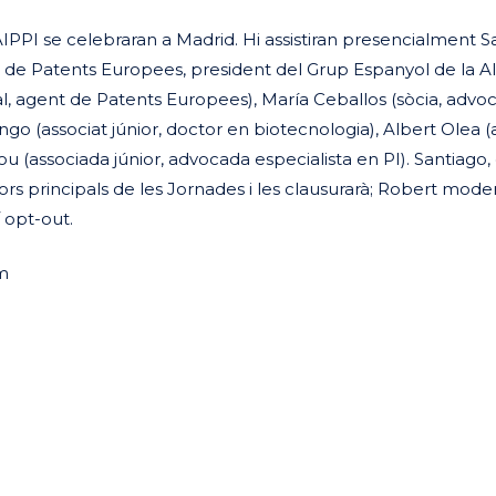
AIPPI se celebraran a Madrid. Hi assistiran presencialment S
nt de Patents Europees, president del Grup Espanyol de la AI
al, agent de Patents Europees), María Ceballos (sòcia, advoc
ngo (associat júnior, doctor en biotecnologia), Albert Olea (
hou (associada júnior, advocada especialista en PI). Santiago
rs principals de les Jornades i les clausurarà; Robert mode
 opt-out.
m
eix