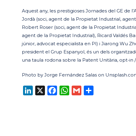
Aquest any, les prestigioses Jornades del GE de l’
Jordà (soci, agent de la Propietat Industrial, age
Robert Roser (soci, agent de la Propietat Industri
agent de la Propietat Industrial), Ricard Valdés Ba
júnior, advocat especialista en PI) i Jiarong Wu Z
president el Grup Espanyol, és un dels organitzado
una taula rodona sobre la Patent Unitària, opt-in /
Photo by Jorge Fernández Salas on Unsplash.co
LinkedIn
X
Facebook
WhatsApp
Gmail
Compart