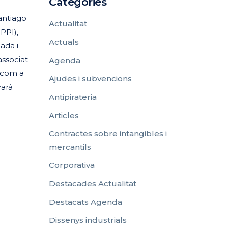
Categories
antiago
Actualitat
PPI),
Actuals
ada i
associat
Agenda
, com a
Ajudes i subvencions
rarà
Antipirateria
Articles
Contractes sobre intangibles i
mercantils
Corporativa
Destacades Actualitat
Destacats Agenda
Dissenys industrials