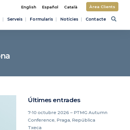
Àrea Clients
English
Español
Català
Serveis
Formularis
Notícies
Contacte
ona
Últimes entrades
7-10 octubre 2026 – PTMG Autumn
Conference, Praga, República
Txeca