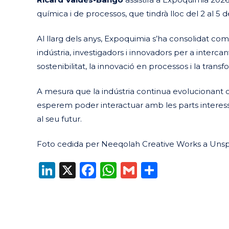
química i de processos, que tindrà lloc del 2 al 5 
Al llarg dels anys, Expoquimia s’ha consolidat com
indústria, investigadors i innovadors per a interca
sostenibilitat, la innovació en processos i la transf
A mesura que la indústria continua evolucionant c
esperem poder interactuar amb les parts interess
al seu futur.
Foto cedida per Neeqolah Creative Works a Uns
LinkedIn
X
Facebook
WhatsApp
Gmail
Compart