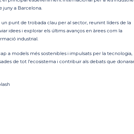
de juny a Barcelona.
 un punt de trobada clau per al sector, reunint líders de la
nviar idees i explorar els últims avanços en àrees com la
ormació industrial.
ap a models més sostenibles i impulsats per la tecnologia,
ades de tot l’ecosistema i contribuir als debats que donar
plash
eix