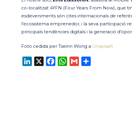
co-localitzat 4YFN (Four Years From Now), que tin
esdeveniments són cites internacionals de referènc
l’ecosistema emprenedor, i la seva participació 
principals tendències digitals i la generació d’opor
Foto cedida per Tseinn Wong a
Unsplash
LinkedIn
X
Facebook
WhatsApp
Gmail
Compart