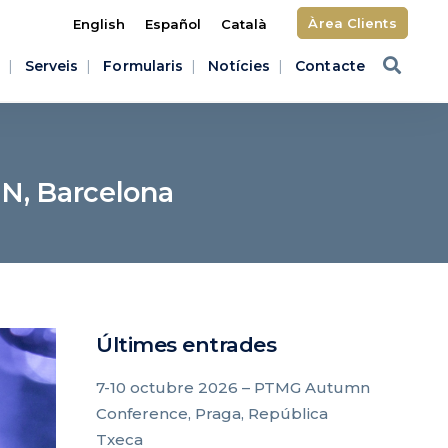
Àrea Clients
English
Español
Català
Serveis
Formularis
Notícies
Contacte
FN, Barcelona
Últimes entrades
7-10 octubre 2026 – PTMG Autumn
Conference, Praga, República
Txeca