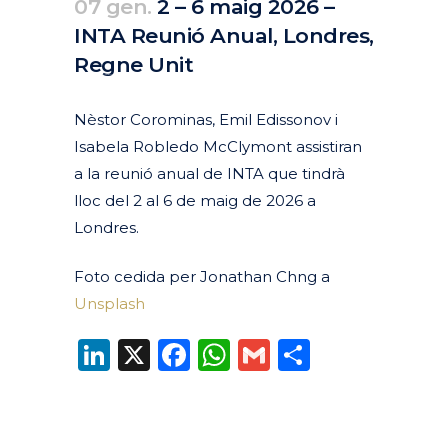
07 gen.
2 – 6 maig 2026 –
INTA Reunió Anual, Londres,
Regne Unit
Posted at 10:15h
in
Agenda
Passats
by
clarapirezcurell@gmail.com
Nèstor Corominas, Emil Edissonov i
Isabela Robledo McClymont assistiran
a la reunió anual de INTA que tindrà
lloc del 2 al 6 de maig de 2026 a
Londres.
Foto cedida per Jonathan Chng a
Unsplash
LinkedIn
X
Facebook
WhatsApp
Gmail
Compart