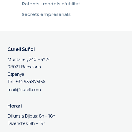
Patents i models d'utilitat
Secrets empresarials
Curell Suñol
Muntaner, 240 – 4º 2ª
08021 Barcelona
Espanya
Tel.:
+34 934875166
Horari
Dilluns a Dijous: 8h – 18h
Divendres: 8h – 15h