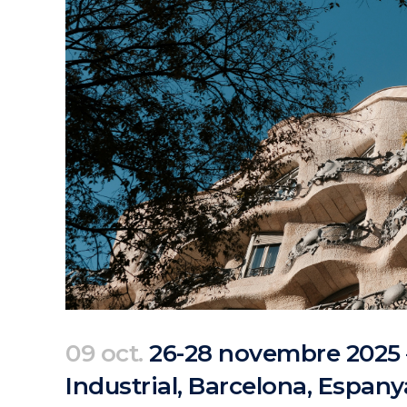
09 oct.
26-28 novembre 2025 –
Industrial, Barcelona, Espany
Posted at 08:48h
in
Agenda
Passats
by
clarapirezcurell@gmail.com