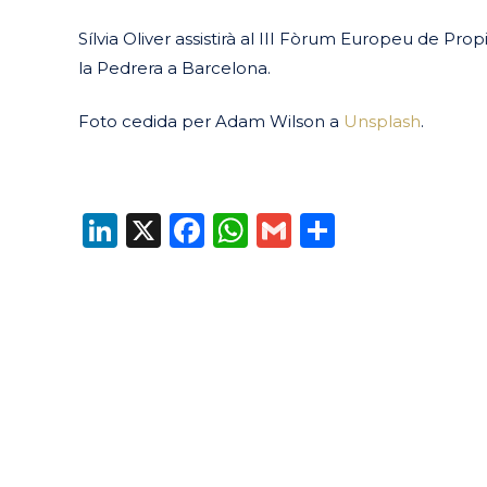
Sílvia Oliver assistirà al III Fòrum Europeu de Pro
la Pedrera a Barcelona.
Foto cedida per Adam Wilson a
Unsplash
.
LinkedIn
X
Facebook
WhatsApp
Gmail
Compart