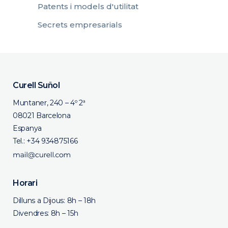
Patents i models d'utilitat
Secrets empresarials
Curell Suñol
Muntaner, 240 – 4º 2ª
08021 Barcelona
Espanya
Tel.:
+34 934875166
Horari
Dilluns a Dijous: 8h – 18h
Divendres: 8h – 15h