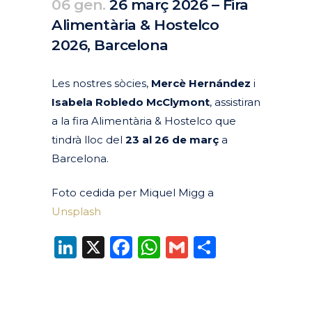
06 gen.
26 març 2026 – Fira
Alimentària & Hostelco
2026, Barcelona
Posted at 10:49h
in
Agenda
Passats
by
clarapirezcurell@gmail.com
Les nostres sòcies,
Mercè Hernández
i
Isabela Robledo McClymont
, assistiran
a la fira Alimentària & Hostelco que
tindrà lloc del
23 al 26 de març
a
Barcelona.
Foto cedida per Miquel Migg a
Unsplash
LinkedIn
X
Facebook
WhatsApp
Gmail
Compart