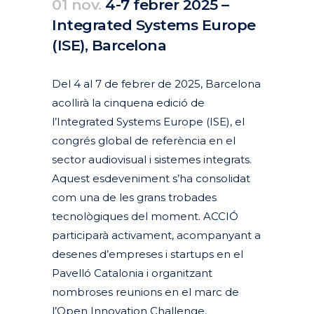
01 nov.
4-7 febrer 2025 –
Integrated Systems Europe
(ISE), Barcelona
Posted at 10:44h
in
Agenda
Passats
by
clarapirezcurell@gmail.com
Del 4 al 7 de febrer de 2025, Barcelona
acollirà la cinquena edició de
l’Integrated Systems Europe (ISE), el
congrés global de referència en el
sector audiovisual i sistemes integrats.
Aquest esdeveniment s’ha consolidat
com una de les grans trobades
tecnològiques del moment. ACCIÓ
participarà activament, acompanyant a
desenes d’empreses i startups en el
Pavelló Catalonia i organitzant
nombroses reunions en el marc de
l’Open Innovation Challenge,