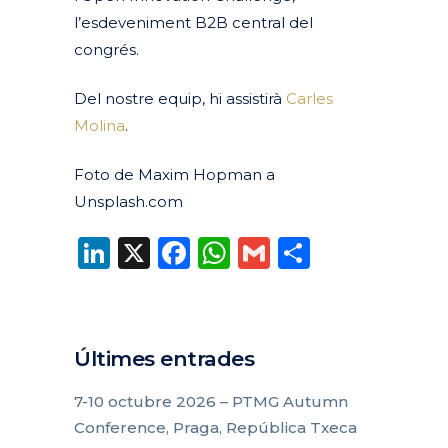
l’esdeveniment B2B central del
congrés.
Del nostre equip, hi assistirà
Carles
Molina
.
Foto de Maxim Hopman a
Unsplash.com
LinkedIn
X
Facebook
WhatsApp
Gmail
Compart
Últimes entrades
7-10 octubre 2026 – PTMG Autumn
Conference, Praga, República Txeca