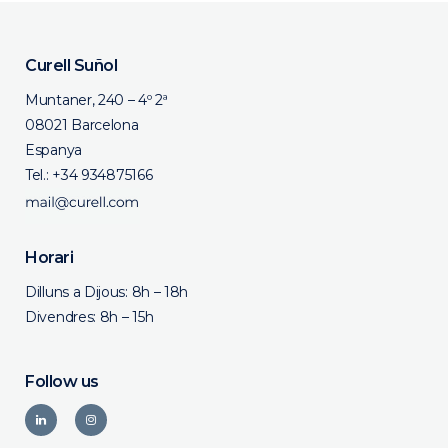
Curell Suñol
Muntaner, 240 – 4º 2ª
08021 Barcelona
Espanya
Tel.:
+34 934875166
Horari
Dilluns a Dijous: 8h – 18h
Divendres: 8h – 15h
Follow us