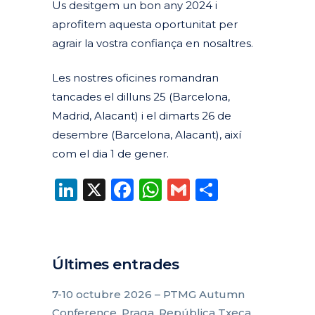
Us desitgem un bon any 2024 i
aprofitem aquesta oportunitat per
agrair la vostra confiança en nosaltres.
Les nostres oficines romandran
tancades el dilluns 25 (Barcelona,
Madrid, Alacant) i el dimarts 26 de
desembre (Barcelona, Alacant), així
com el dia 1 de gener.
LinkedIn
X
Facebook
WhatsApp
Gmail
Compart
Últimes entrades
7-10 octubre 2026 – PTMG Autumn
Conference, Praga, República Txeca