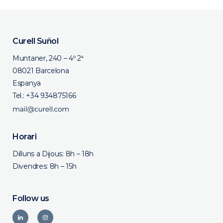
Curell Suñol
Muntaner, 240 – 4º 2ª
08021 Barcelona
Espanya
Tel.:
+34 934875166
Horari
Dilluns a Dijous: 8h – 18h
Divendres: 8h – 15h
Follow us