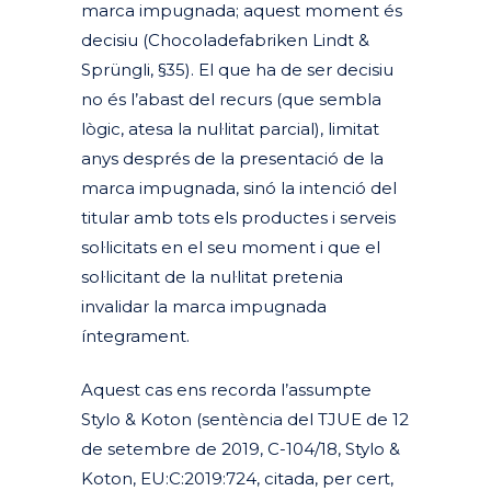
marca impugnada; aquest moment és
decisiu (Chocoladefabriken Lindt &
Sprüngli, §35). El que ha de ser decisiu
no és l’abast del recurs (que sembla
lògic, atesa la nul·litat parcial), limitat
anys després de la presentació de la
marca impugnada, sinó la intenció del
titular amb tots els productes i serveis
sol·licitats en el seu moment i que el
sol·licitant de la nul·litat pretenia
invalidar la marca impugnada
íntegrament.
Aquest cas ens recorda l’assumpte
Stylo & Koton (sentència del TJUE de 12
de setembre de 2019, C-104/18, Stylo &
Koton, EU:C:2019:724, citada, per cert,