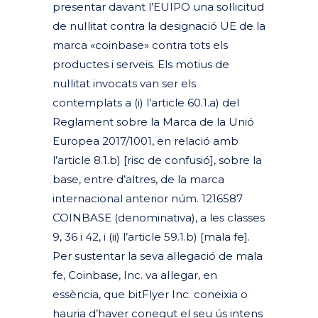
presentar davant l’EUIPO una sol·licitud
de nul·litat contra la designació UE de la
marca «coinbase» contra tots els
productes i serveis. Els motius de
nul·litat invocats van ser els
contemplats a (i) l’article 60.1.a) del
Reglament sobre la Marca de la Unió
Europea 2017/1001, en relació amb
l’article 8.1.b) [risc de confusió], sobre la
base, entre d’altres, de la marca
internacional anterior núm. 1216587
COINBASE (denominativa), a les classes
9, 36 i 42, i (ii) l’article 59.1.b) [mala fe].
Per sustentar la seva al·legació de mala
fe, Coinbase, Inc. va al·legar, en
essència, que bitFlyer Inc. coneixia o
hauria d’haver conegut el seu ús intens