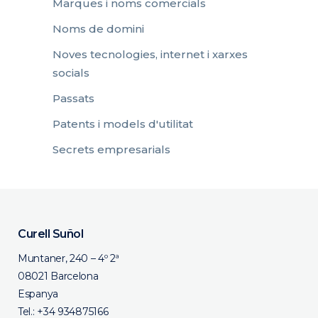
Marques i noms comercials
Noms de domini
Noves tecnologies, internet i xarxes
socials
Passats
Patents i models d'utilitat
Secrets empresarials
Curell Suñol
Muntaner, 240 – 4º 2ª
08021 Barcelona
Espanya
Tel.:
+34 934875166