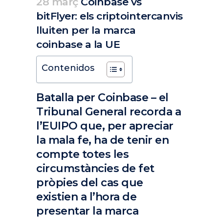
28 març
Coinbase vs
bitFlyer: els criptointercanvis
lluiten per la marca
coinbase a la UE
Posted at 13:35h
in
Actualitat
Articles
Destacades Actualitat
by
clarapirezcurell@gmail.com
Contenidos
Batalla per Coinbase – el
Tribunal General recorda a
l’EUIPO que, per apreciar
la mala fe, ha de tenir en
compte totes les
circumstàncies de fet
pròpies del cas que
existien a l’hora de
presentar la marca