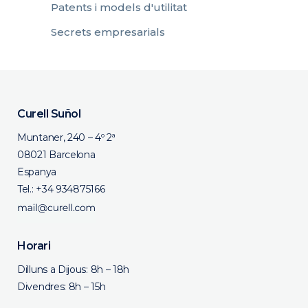
Patents i models d'utilitat
Secrets empresarials
Curell Suñol
Muntaner, 240 – 4º 2ª
08021 Barcelona
Espanya
Tel.:
+34 934875166
Horari
Dilluns a Dijous: 8h – 18h
Divendres: 8h – 15h