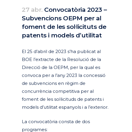
27 abr.
Convocatòria 2023 –
Subvencions OEPM per al
foment de les sol·licituts de
patents i models d’utilitat
Posted at 12:10h
in
Actualitat
Articles
by
clarapirezcurell@gmail.com
El 25 d’abril de 2023 s’ha publicat al
BOE l’extracte de la Resolució de la
Direcció de la OEPM, per la qual es
convoca per a l’any 2023 la concessió
de subvencions en règim de
concurrència competitiva per al
foment de les sol·licituds de patents i
models d’utilitat espanyols i a l’exterior.
La convocatòria consta de dos
programes: