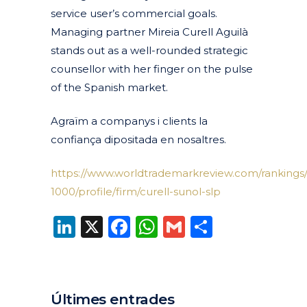
service user’s commercial goals.
Managing partner Mireia Curell Aguilà
stands out as a well-rounded strategic
counsellor with her finger on the pulse
of the Spanish market.
Agraïm a companys i clients la
confiança dipositada en nosaltres.
https://www.worldtrademarkreview.com/rankings/
1000/profile/firm/curell-sunol-slp
LinkedIn
X
Facebook
WhatsApp
Gmail
Compart
Últimes entrades