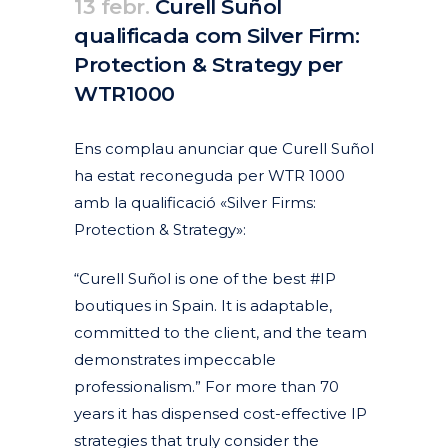
13 febr.
Curell Suñol
qualificada com Silver Firm:
Protection & Strategy per
WTR1000
Posted at 10:00h
in
Actualitat
Corporativa
Destacades Actualitat
by
clarapirezcurell@gmail.com
Ens complau anunciar que Curell Suñol
ha estat reconeguda per WTR 1000
amb la qualificació «Silver Firms:
Protection & Strategy»:
“Curell Suñol is one of the best #IP
boutiques in Spain. It is adaptable,
committed to the client, and the team
demonstrates impeccable
professionalism.” For more than 70
years it has dispensed cost-effective IP
strategies that truly consider the