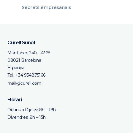
Secrets empresarials
Curell Suñol
Muntaner, 240 – 4º 2ª
08021 Barcelona
Espanya
Tel.:
+34 934875166
Horari
Dilluns a Dijous: 8h – 18h
Divendres: 8h – 15h