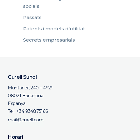
socials
Passats
Patents i models d'utilitat
Secrets empresarials
Curell Suñol
Muntaner, 240 – 4º 2ª
08021 Barcelona
Espanya
Tel.:
+34 934875166
Horari