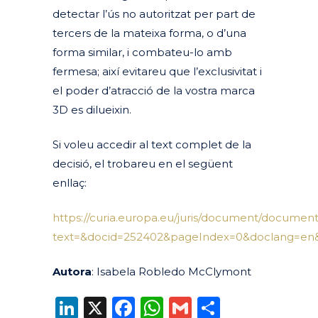
detectar l’ús no autoritzat per part de
tercers de la mateixa forma, o d’una
forma similar, i combateu-lo amb
fermesa; així evitareu que l’exclusivitat i
el poder d’atracció de la vostra marca
3D es dilueixin.
Si voleu accedir al text complet de la
decisió, el trobareu en el següent
enllaç:
https://curia.europa.eu/juris/document/docume
text=&docid=252402&pageIndex=0&doclang=en&m
Autora
: Isabela Robledo McClymont
LinkedIn
X
Facebook
WhatsApp
Gmail
Compart