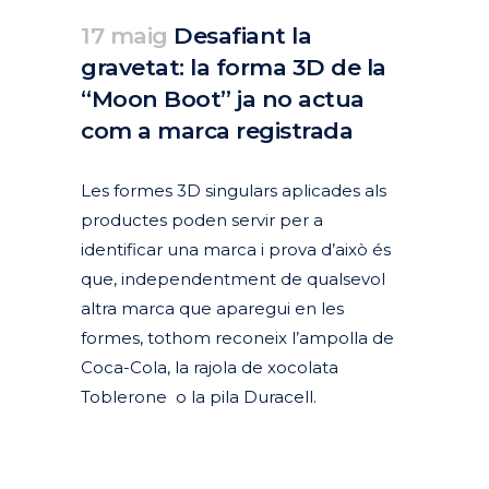
17 maig
Desafiant la
gravetat: la forma 3D de la
“Moon Boot” ja no actua
com a marca registrada
Posted at 18:03h
in
Actualitat
Articles
by
clarapirezcurell@gmail.com
Les formes 3D singulars aplicades als
productes poden servir per a
identificar una marca i prova d’això és
que, independentment de qualsevol
altra marca que aparegui en les
formes, tothom reconeix l’ampolla de
Coca-Cola, la rajola de xocolata
Toblerone o la pila Duracell.