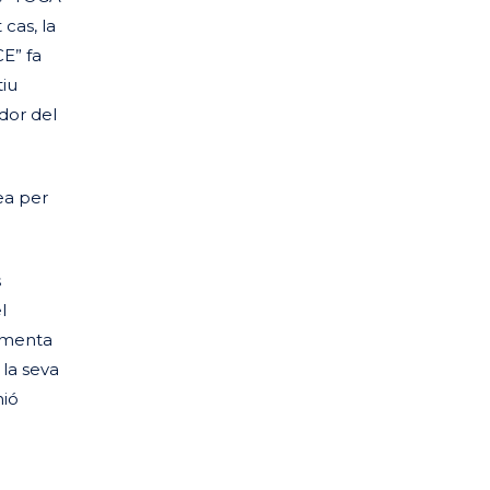
 cas, la
CE” fa
tiu
dor del
ea per
s
l
gumenta
 la seva
nió