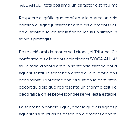
“ALLIANCE”, tots dos amb un caràcter distintiu mo
Respecte al gràfic que conforma la marca anterio
domina el signe juntament amb els elements verba
en el sentit que, en ser la flor de lotus un símbol 
serveis protegits.
En relació amb la marca sol·licitada, el Tribunal 
conforme els elements coincidents “YOGA ALLIAN
sol·licitada, d’acord amb la sentència, també gaude
aquest sentit, la sentència entén que el gràfic en
denominatiu “internacional” situat en la part infe
decoratiu típic que representa un triomf o èxit, i
geogràfica on el proveïdor del servei està establer
La sentència conclou que, encara que els signes p
aquestes similituds es basen en elements denomina