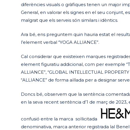
diferències visuals o gràfiques tenen un major impa
General, en valorar els signes en el seu conjunt, e
malgrat que els serveis són similars i idèntics.
Ara bé, ens preguntem quin hauria estat el result
l’element verbal “YOGA ALLIANCE”.
Cal considerar que existeixen marques registrade
element figuratiu addicional, com per exempl
ALLIANCE”, “GLOBAL INTELLECTUAL PROPERTY A
“ALLIANCE” de forma aïllada per a designar servei
Doncs bé, observem que la sentència comentada n
en la seva recent sentència d’1 de març de 2023, e
confusió entre la marca sol·licitada
denominativa, marca anterior registrada lal Bene