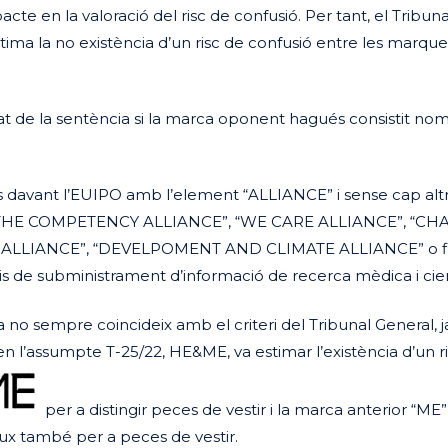
cte en la valoració del risc de confusió. Per tant, el Tribuna
stima la no existència d’un risc de confusió entre les marque
at de la sentència si la marca oponent hagués consistit no
s davant l’EUIPO amb l’element “ALLIANCE” i sense cap alt
e “THE COMPETENCY ALLIANCE”, “WE CARE ALLIANCE”, “CH
LLIANCE”, “DEVELPOMENT AND CLIMATE ALLIANCE” o fins
s de subministrament d’informació de recerca mèdica i cien
o sempre coincideix amb el criteri del Tribunal General, j
n l’assumpte T-25/22, HE&ME, va estimar l’existència d’un r
per a distingir peces de vestir i la marca anterior “ME”
lux també per a peces de vestir.