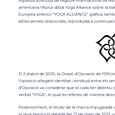
Aquesta sol·licitud de registre internacional va re
americana YAplus d/b/a Yoga Alliance sobre la bas
Europea anterior “YOGA ALLIANCE” gràfica, també p
altres serveis relacionats, reproduïda a continuaci
El 2 d’abril de 2020, la Divisió d’Oposició de l’Of
l’oposició al·legant identitat i similitud entre els s
d’Oposició va considerar que el caràcter distinti
verbal “YOGA”, el qual es refereix de manera direc
Posteriorment, el titular de la marca impugnada v
la seva resolució datada del 17 de març de 2021, va