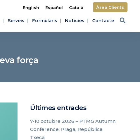
Àrea Clients
English
Español
Català
Serveis
Formularis
Notícies
Contacte
teva força
Últimes entrades
7-10 octubre 2026 – PTMG Autumn
Conference, Praga, República
Txeca