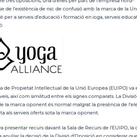
bre tres oposicions, una d’elles per part de l’empresa nord-
e de l’existència de risc de confusió amb la marca de la Un
er a serveis d’educació i formació en ioga, serveis educati
ó:
icina de Propietat Intel·lectual de la Unió Europea (EUIPO) va
erveis, així com similitud entre els signes comparats. La Divisió
u de la marca oponent és normal malgrat la presència de l’e
ta als serveis oferts sota la marca oponent.
a presentar recurs davant la Sala de Recurs de l’EUIPO, la q
 anul·lar la decisió de la Divisió d’Oposició en considerar q