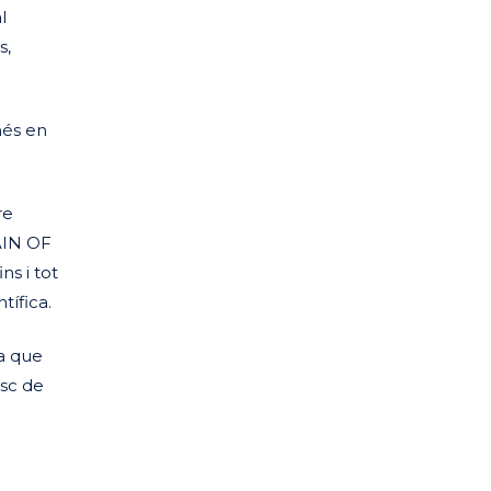
l
s,
més en
re
AIN OF
 i tot
tífica.
a que
isc de