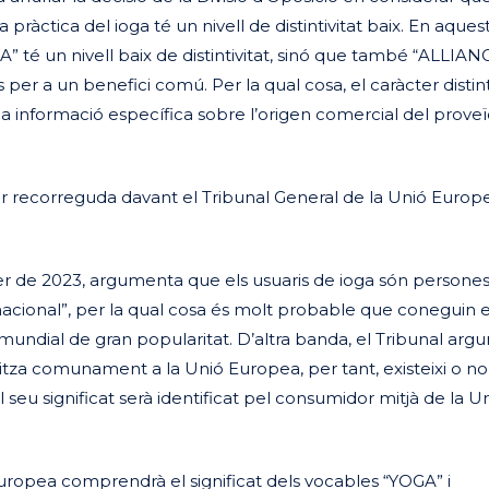
ràctica del ioga té un nivell de distintivitat baix. En aquest
 té un nivell baix de distintivitat, sinó que també “ALLIAN
per a un benefici comú. Per la qual cosa, el caràcter distin
informació específica sobre l’origen comercial del proveï
ser recorreguda davant el Tribunal General de la Unió Europ
ner de 2023, argumenta que els usuaris de ioga són persone
acional”, per la qual cosa és molt probable que coneguin e
 mundial de gran popularitat. D’altra banda, el Tribunal ar
tza comunament a la Unió Europea, per tant, existeixi o no
eu significat serà identificat pel consumidor mitjà de la U
uropea comprendrà el significat dels vocables “YOGA” i