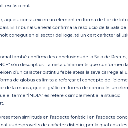
lt escàs o nul.
r, aquest consisteix en un element en forma de flor de lot
ls. El Tribunal General confirma la resolució de la Sala de
molt conegut en el sector del ioga, té un cert caràcter al·lusi
General també confirma les conclusions de la Sala de Recurs,
CE” són descriptius. La resta d’elements que conformen l
ixen d’un caràcter distintiu feble atesa la seva càrrega al·lu
 forma de globus es limita a reforçar el concepte de l’elem
rior de la marca, que el gràfic en forma de corona és un el
 que el terme “ÍNDIA” es refereix simplement a la situació
t.
resenten similituds en l’aspecte fonètic i en l’aspecte conc
tius desproveïts de caràcter distintiu, per la qual cosa les