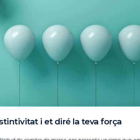
intivitat i et diré la teva força
licitud de registre de marca, ens presenta un signe que, e