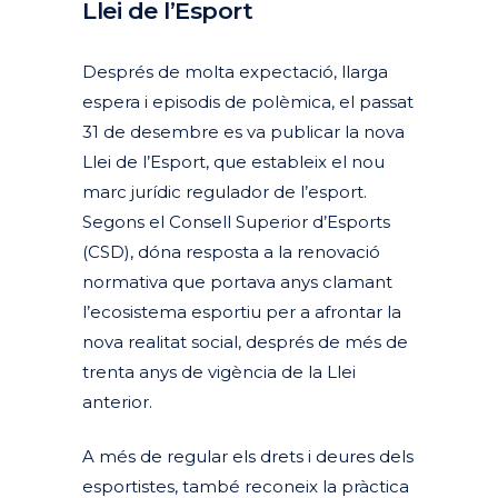
Llei de l’Esport
Posted at 09:13h
in
Actualitat
Articles
Dret esportiu
by
clarapirezcurell@gmail.com
Després de molta expectació, llarga
espera i episodis de polèmica, el passat
31 de desembre es va publicar la nova
Llei de l’Esport, que estableix el nou
marc jurídic regulador de l’esport.
Segons el Consell Superior d’Esports
(CSD), dóna resposta a la renovació
normativa que portava anys clamant
l’ecosistema esportiu per a afrontar la
nova realitat social, després de més de
trenta anys de vigència de la Llei
anterior.
A més de regular els drets i deures dels
esportistes, també reconeix la pràctica