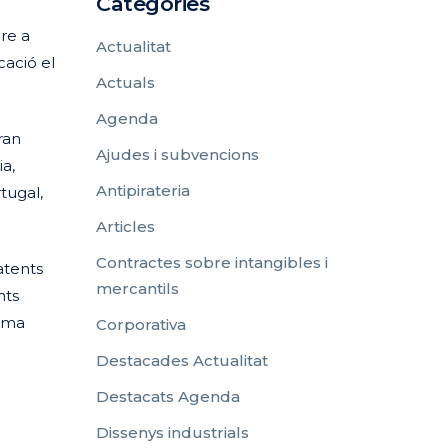
Categories
re a
Actualitat
cació el
Actuals
Agenda
ran
Ajudes i subvencions
ia,
Antipirateria
tugal,
Articles
Contractes sobre intangibles i
atents
mercantils
nts
tema
Corporativa
Destacades Actualitat
Destacats Agenda
Dissenys industrials