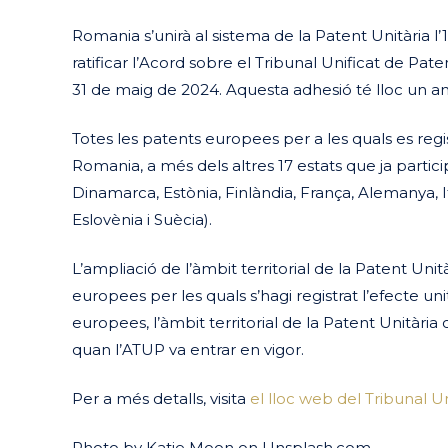
Romania s’unirà al sistema de la Patent Unitària 
ratificar l’Acord sobre el Tribunal Unificat de Pat
31 de maig de 2024. Aquesta adhesió té lloc un any
Totes les patents europees per a les quals es regis
Romania, a més dels altres 17 estats que ja partici
Dinamarca, Estònia, Finlàndia, França, Alemanya, It
Eslovènia i Suècia).
L’ampliació de l’àmbit territorial de la Patent Un
europees per les quals s’hagi registrat l’efecte u
europees, l’àmbit territorial de la Patent Unitàri
quan l’ATUP va entrar en vigor.
Per a més detalls, visita
el lloc web del Tribunal Un
Photo by Katie Moon on Unsplash.com