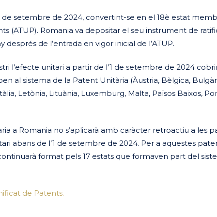
l’1 de setembre de 2024, convertint-se en el 18è estat memb
ents (ATUP). Romania va depositar el seu instrument de ratifi
 després de l’entrada en vigor inicial de l’ATUP.
tri l’efecte unitari a partir de l’1 de setembre de 2024 cobri
pen al sistema de la Patent Unitària (Àustria, Bèlgica, Bulgàr
àlia, Letònia, Lituània, Luxemburg, Malta, Països Baixos, Por
itària a Romania
no
s’aplicarà amb caràcter retroactiu a les p
nitari abans de l’1 de setembre de 2024. Per a aquestes pate
a continuarà format pels 17 estats que formaven part del sis
ificat de Patents.