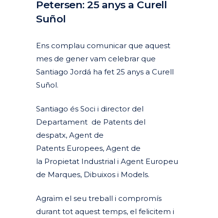
Petersen: 25 anys a Curell
Suñol
Posted at 15:59h
in
Actualitat
Corporativa
by
clarapirezcurell@gmail.com
Ens complau comunicar que aquest
mes de gener vam celebrar que
Santiago Jordá ha fet 25 anys a Curell
Suñol.
Santiago és Soci i director del
Departament de Patents del
despatx, Agent de
Patents Europees, Agent de
la Propietat Industrial i Agent Europeu
de Marques, Dibuixos i Models.
Agraïm el seu treball i compromís
durant tot aquest temps, el felicitem i