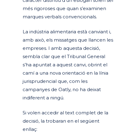
caràcter distintiu d’un eslògan solen ser
més rigoroses que quan s’examinen
marques verbals convencionals.
La indústria alimentaria està canviant i,
amb això, els missatges que llancen les
empreses. I amb aquesta decisió,
sembla clar que el Tribunal General
s’ha apuntat a aquest canvi, obrint el
camí a una nova orientació en la línia
jurisprudencial que, com les
campanyes de Oatly, no ha deixat
indiferent a ningú.
Si volen accedir al text complet de la
decisió, la trobaran en el següent
enllaç: