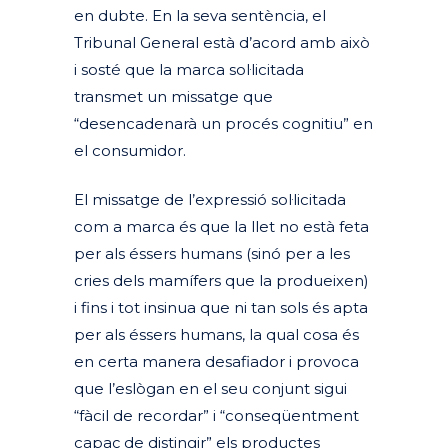
en dubte. En la seva sentència, el
Tribunal General està d’acord amb això
i sosté que la marca sol·licitada
transmet un missatge que
“desencadenarà un procés cognitiu” en
el consumidor.
El missatge de l’expressió sol·licitada
com a marca és que la llet no està feta
per als éssers humans (sinó per a les
cries dels mamífers que la produeixen)
i fins i tot insinua que ni tan sols és apta
per als éssers humans, la qual cosa és
en certa manera desafiador i provoca
que l’eslògan en el seu conjunt sigui
“fàcil de recordar” i “conseqüentment
capaç de distingir” els productes