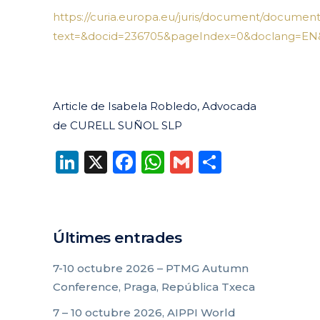
https://curia.europa.eu/juris/document/docum
text=&docid=236705&pageIndex=0&doclang=EN&m
Article de Isabela Robledo, Advocada
de CURELL SUÑOL SLP
LinkedIn
X
Facebook
WhatsApp
Gmail
Compart
Últimes entrades
7-10 octubre 2026 – PTMG Autumn
Conference, Praga, República Txeca
7 – 10 octubre 2026, AIPPI World