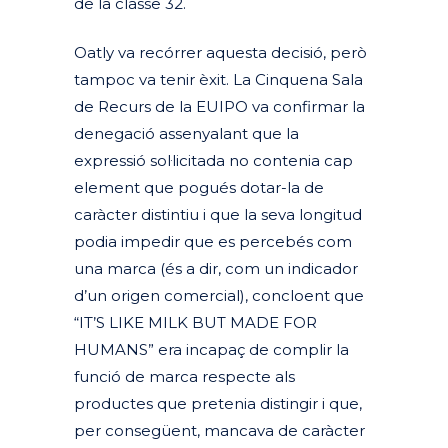
de la classe 32.
Oatly va recórrer aquesta decisió, però
tampoc va tenir èxit. La Cinquena Sala
de Recurs de la EUIPO va confirmar la
denegació assenyalant que la
expressió sol·licitada no contenia cap
element que pogués dotar-la de
caràcter distintiu i que la seva longitud
podia impedir que es percebés com
una marca (és a dir, com un indicador
d’un origen comercial), concloent que
“IT’S LIKE MILK BUT MADE FOR
HUMANS” era incapaç de complir la
funció de marca respecte als
productes que pretenia distingir i que,
per consegüent, mancava de caràcter