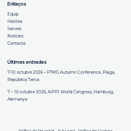
Enllaços
Equip
Història
Serveis
Notícies
Contacte
Últimes entrades
7-10 octubre 2026 – PTMG Autumn Conference, Praga,
República Txeca
7 – 10 octubre 2026, AIPPI World Congress, Hamburg,
Alemanya
Política de Privacitat
–
Avís Legal
–
Política de Cookies