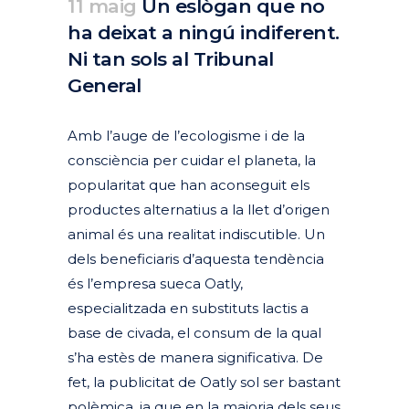
11 maig
Un eslògan que no
ha deixat a ningú indiferent.
Ni tan sols al Tribunal
General
Posted at 14:17h
in
Actualitat
Articles
Dret de la publicitat
by
clarapirezcurell@gmail.com
Amb l’auge de l’ecologisme i de la
consciència per cuidar el planeta, la
popularitat que han aconseguit els
productes alternatius a la llet d’origen
animal és una realitat indiscutible. Un
dels beneficiaris d’aquesta tendència
és l’empresa sueca Oatly,
especialitzada en substituts lactis a
base de civada, el consum de la qual
s’ha estès de manera significativa. De
fet, la publicitat de Oatly sol ser bastant
polèmica, ja que en la majoria dels seus