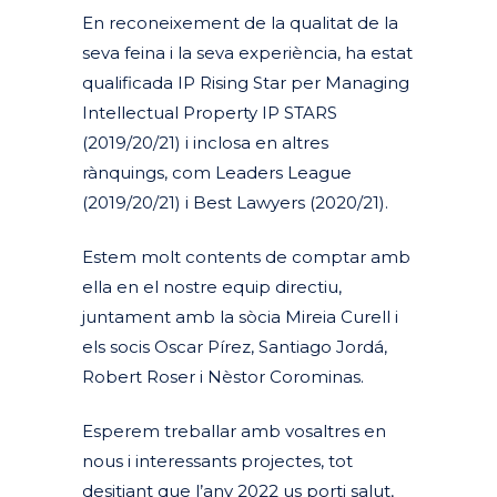
En reconeixement de la qualitat de la
seva feina i la seva experiència, ha estat
qualificada IP Rising Star per Managing
Intellectual Property IP STARS
(2019/20/21) i inclosa en altres
rànquings, com Leaders League
(2019/20/21) i Best Lawyers (2020/21).
Estem molt contents de comptar amb
ella en el nostre equip directiu,
juntament amb la sòcia Mireia Curell i
els socis Oscar Pírez, Santiago Jordá,
Robert Roser i Nèstor Corominas.
Esperem treballar amb vosaltres en
nous i interessants projectes, tot
desitjant que l’any 2022 us porti salut,