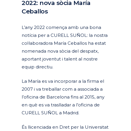
2022: nova sòcia María
Ceballos
Posted at 14:12h
in
Actualitat
Corporativa
by
clarapirezcurell@gmail.com
L’any 2022 comença amb una bona
notícia per a CURELL SUÑOL: la nostra
col·laboradora María Ceballos ha estat
nomenada nova sòcia del despatx,
aportant joventut i talent al nostre
equip directiu.
La María es va incorporar a la firma el
2007 i va treballar com a associada a
l’oficina de Barcelona fins al 2015, any
en què es va traslladar a l’oficina de
CURELL SUÑOL a Madrid.
És llicenciada en Dret per la Universitat