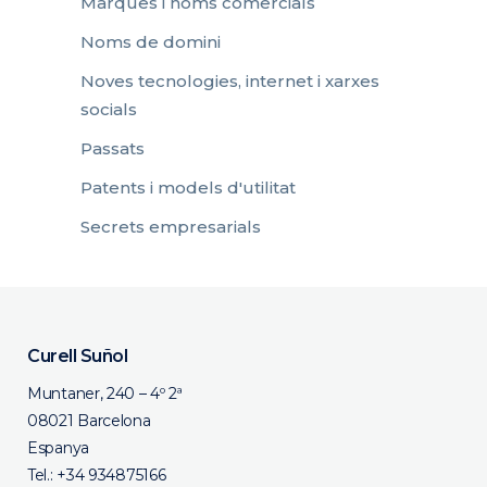
Marques i noms comercials
Noms de domini
Noves tecnologies, internet i xarxes
socials
Passats
Patents i models d'utilitat
Secrets empresarials
Curell Suñol
Muntaner, 240 – 4º 2ª
08021 Barcelona
Espanya
Tel.:
+34 934875166