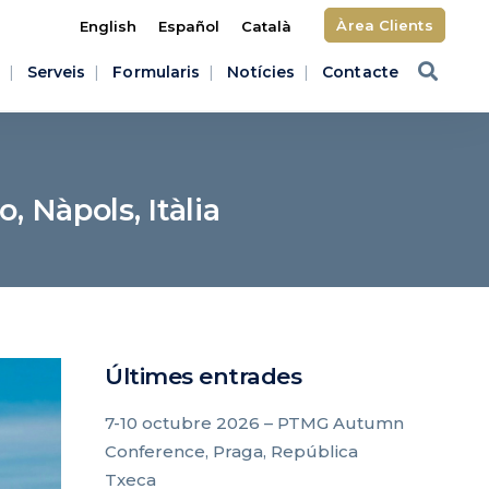
Àrea Clients
English
Español
Català
Serveis
Formularis
Notícies
Contacte
, Nàpols, Itàlia
Últimes entrades
7-10 octubre 2026 – PTMG Autumn
Conference, Praga, República
Txeca