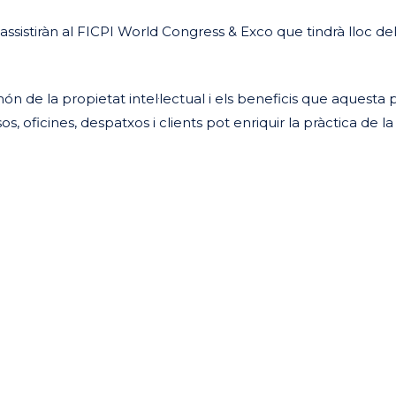
, assistiràn al FICPI World Congress & Exco que tindrà lloc del 
ón de la propietat intel·lectual i els beneficis que aquesta 
s, oficines, despatxos i clients pot enriquir la pràctica de la
eix