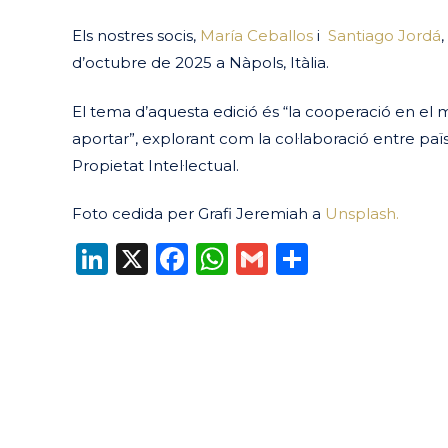
Els nostres socis,
María Ceballos
i
Santiago Jordá
d’octubre de 2025 a Nàpols, Itàlia.
El tema d’aquesta edició és “la cooperació en el m
aportar”, explorant com la col·laboració entre païso
Propietat Intel·lectual.
Foto cedida per Grafi Jeremiah a
Unsplash.
LinkedIn
X
Facebook
WhatsApp
Gmail
Compart