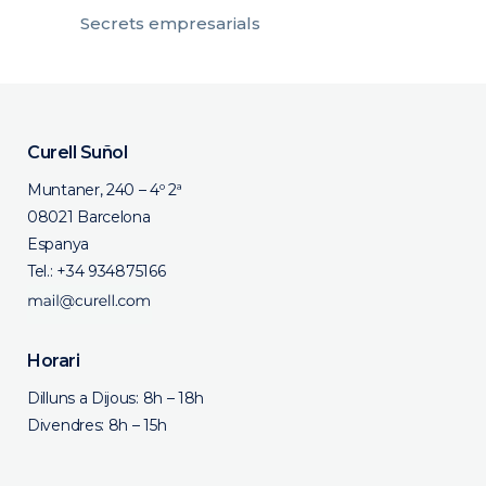
Secrets empresarials
Curell Suñol
Muntaner, 240 – 4º 2ª
08021 Barcelona
Espanya
Tel.:
+34 934875166
Horari
Dilluns a Dijous: 8h – 18h
Divendres: 8h – 15h