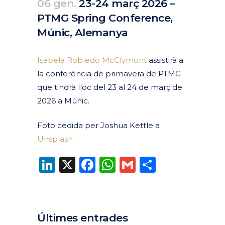
06 gen.
23-24 març 2026 –
PTMG Spring Conference,
Múnic, Alemanya
Posted at 10:46h
in
Agenda
Passats
by
clarapirezcurell@gmail.com
Isabela Robledo McClymont
assistirà a
la conferència de primavera de PTMG
que tindrà lloc del 23 al 24 de març de
2026 a Múnic.
Foto cedida per Joshua Kettle a
Unsplash
LinkedIn
X
Facebook
WhatsApp
Gmail
Compart
Últimes entrades