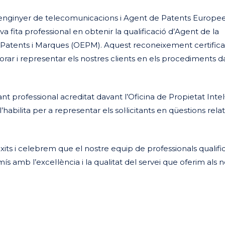
 enginyer de telecomunicacions i Agent de Patents Europee
 fita professional en obtenir la qualificació d’Agent de la
e Patents i Marques (OEPM). Aquest reconeixement certifica
orar i representar els nostres clients en els procediments 
t professional acreditat davant l’Oficina de Propietat Intel
abilita per a representar els sol·licitants en qüestions relat
its i celebrem que el nostre equip de professionals qualifi
ís amb l’excel·lència i la qualitat del servei que oferim als 
eix