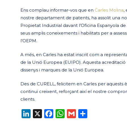
Ens complau informar-vos que en
Carles Molina
,
nostre departament de patents, ha assolit una nova
Propietat Industrial davant l’Oficina Espanyola d
seus amplis coneixements i habilitats per a assess
l’OEPM.
A més, en Carles ha estat inscrit com a representan
de la Unió Europea (EUIPO). Aquesta acreditació l’h
dissenys i marques de la Unió Europea.
Des de CURELL, felicitem en Carles per aquests èx
continuï creixent, reforçant així el nostre comprom
clients.
LinkedIn
X
Facebook
WhatsApp
Gmail
Compart