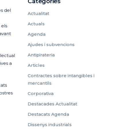
Categories
s del
Actualitat
Actuals
 els
davant
Agenda
Ajudes i subvencions
Antipirateria
·lectual
ives a
Articles
Contractes sobre intangibles i
mercantils
cats
nostres
Corporativa
Destacades Actualitat
Destacats Agenda
Dissenys industrials