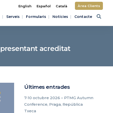
Àrea Clients
English
Español
Català
Serveis
Formularis
Notícies
Contacte
representant acreditat
Últimes entrades
7-10 octubre 2026 – PTMG Autumn
Conference, Praga, República
Txeca