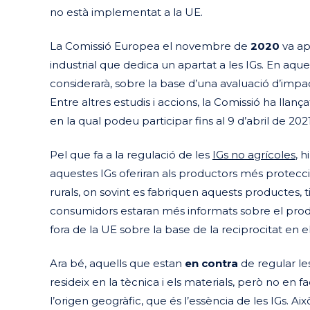
no està implementat a la UE.
La Comissió Europea el novembre de
2020
va ap
industrial que dedica un apartat a les IGs. En aque
considerarà, sobre la base d’una avaluació d’impac
Entre altres estudis i accions, la Comissió ha llança
en la qual podeu participar fins al 9 d’abril de 2021
Pel que fa a la regulació de les
IGs no agrícoles
, 
aquestes IGs oferiran als productors més protecc
rurals, on sovint es fabriquen aquests productes, 
consumidors estaran més informats sobre el produ
fora de la UE sobre la base de la reciprocitat en 
Ara bé, aquells que estan
en contra
de regular le
resideix en la tècnica i els materials, però no en fa
l’origen geogràfic, que és l’essència de les IGs. Aix