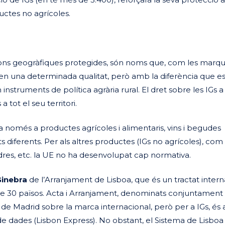
uctes no agrícoles.
acions geogràfiques protegides, són noms que, com les marqu
xen una determinada qualitat, però amb la diferència que e
instruments de política agrària rural. El dret sobre les IGs a
 tot el seu territori.
ia només a productes agrícoles i alimentaris, vins i begudes
ts diferents. Per als altres productes (IGs no agrícoles), com
 pedres, etc. la UE no ha desenvolupat cap normativa.
Ginebra
de l’Arranjament de Lisboa, que és un tractat intern
 de 30 països. Acta i Arranjament, denominats conjuntament
de Madrid sobre la marca internacional, però per a IGs, és a
de dades (Lisbon Express). No obstant, el Sistema de Lisboa