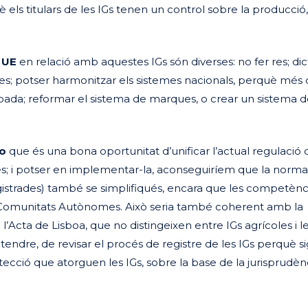
els titulars de les IGs tenen un control sobre la producció,
 UE
en relació amb aquestes IGs són diverses: no fer res; dic
s; potser harmonitzar els sistemes nacionals, perquè més 
pada; reformar el sistema de marques, o crear un sistema 
o
que és una bona oportunitat d’unificar l’actual regulació 
oles; i potser en implementar-la, aconseguiríem que la norma
trades) també se simplifiqués, encara que les competènc
es Comunitats Autònomes. Això seria també coherent amb la
l’Acta de Lisboa, que no distingeixen entre IGs agrícoles i l
tendre, de revisar el procés de registre de les IGs perquè si
otecció que atorguen les IGs, sobre la base de la jurisprudèn