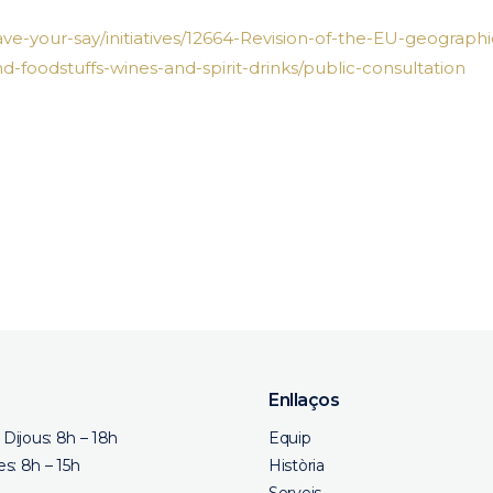
ave-your-say/initiatives/12664-Revision-of-the-EU-geographi
nd-foodstuffs-wines-and-spirit-drinks/public-consultation
eix
Enllaços
a Dijous: 8h – 18h
Equip
s: 8h – 15h
Història