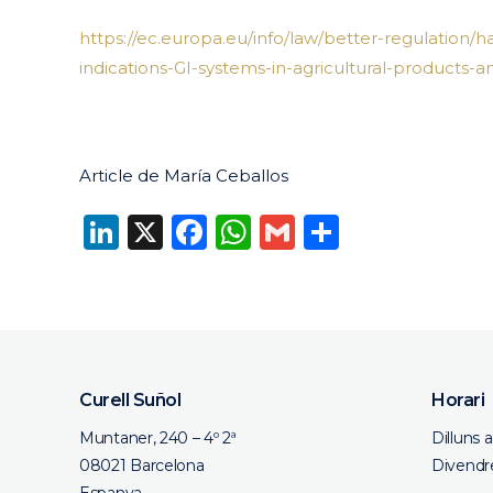
https://ec.europa.eu/info/law/better-regulation/h
indications-GI-systems-in-agricultural-products-a
Article de María Ceballos
LinkedIn
X
Facebook
WhatsApp
Gmail
Compart
Curell Suñol
Horari
Muntaner, 240 – 4º 2ª
Dilluns 
08021 Barcelona
Divendre