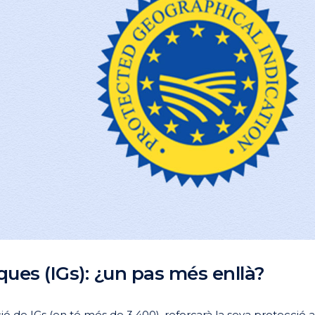
ues (IGs): ¿un pas més enllà?
ó de IGs (en té més de 3.400), reforçarà la seva protecció a