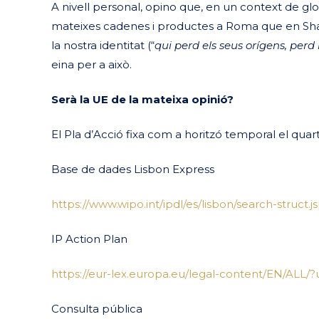
A nivell personal, opino que, en un context de gl
mateixes cadenes i productes a Roma que en Shan
la nostra identitat (“
qui perd els seus orígens, perd 
eina per a això.
Serà la UE de la mateixa opinió?
El Pla d’Acció fixa com a horitzó temporal el quar
Base de dades Lisbon Express
https://www.wipo.int/ipdl/es/lisbon/search-struct.j
IP Action Plan
https://eur-lex.europa.eu/legal-content/EN/ALL
Consulta pública