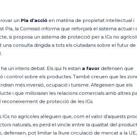
rovar un
Pla d’acció
en matèria de propietat intel·lectual i
st Pla, la Comissió informa que reforçarà el sistema actual i
te, si proposa un sistema de protecció per a IGs no agrícol
t una consulta dirigida a tots els ciutadans sobre el futur de 
.
hi ha un intens debat. Els qui hi estan
a favor
defensen que
ió i control sobre els productes. També creuen que les zon
tindran més inversió, ocupació i turisme. Afegeixen que els
cte i que milloraran les relacions comercials amb altres p
el reconeixement de protecció de les IGs.
s IGs no agrícoles al·leguen que, com el valor d’aquests pr
ctors naturals, es perd el vincle entre la qualitat del product
ò, defensen, pot limitar la lliure circulació de mercat a la UE,