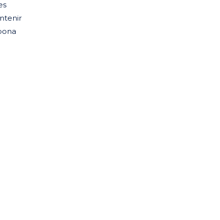
es
ntenir
 bona