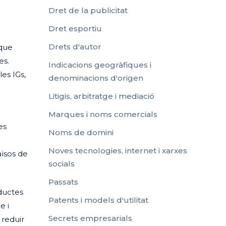
Dret de la publicitat
Dret esportiu
Drets d'autor
 que
es.
Indicacions geogràfiques i
les IGs,
denominacions d'origen
Litigis, arbitratge i mediació
Marques i noms comercials
es
Noms de domini
Noves tecnologies, internet i xarxes
aïsos de
socials
Passats
oductes
Patents i models d'utilitat
e i
Secrets empresarials
 reduir