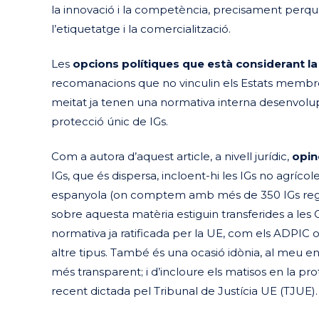
la innovació i la competència, precisament perquè 
l’etiquetatge i la comercialització.
Les
opcions polítiques que està considerant la
recomanacions que no vinculin els Estats membre
meitat ja tenen una normativa interna desenvolu
protecció únic de IGs.
Com a autora d’aquest article, a nivell jurídic,
opin
IGs, que és dispersa, incloent-hi les IGs no agríc
espanyola (on comptem amb més de 350 IGs regis
sobre aquesta matèria estiguin transferides a l
normativa ja ratificada per la UE, com els ADPIC o 
altre tipus. També és una ocasió idònia, al meu en
més transparent; i d’incloure els matisos en la pr
recent dictada pel Tribunal de Justícia UE (TJUE).