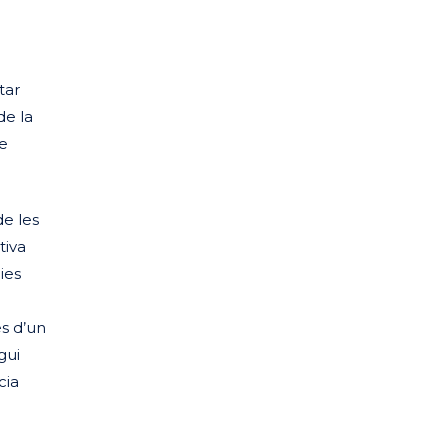
tar
de la
de
de les
tiva
ies
es d’un
gui
cia