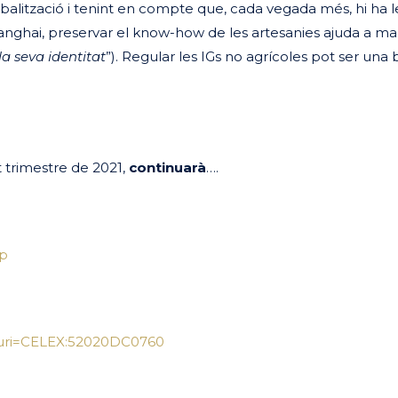
obalització i tenint en compte que, cada vegada més, hi ha l
ghai, preservar el know-how de les artesanies ajuda a ma
la seva identitat
”). Regular les IGs no agrícoles pot ser una
t trimestre de 2021,
continuarà
….
sp
/?uri=CELEX:52020DC0760