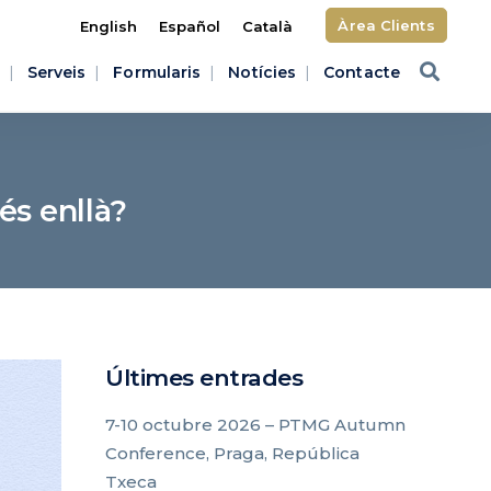
Àrea Clients
English
Español
Català
Serveis
Formularis
Notícies
Contacte
és enllà?
Últimes entrades
7-10 octubre 2026 – PTMG Autumn
Conference, Praga, República
Txeca