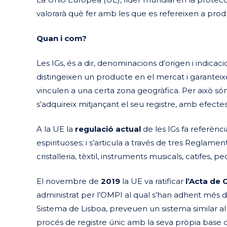
valorarà què fer amb les que es refereixen a prod
Quan i com?
Les IGs, és a dir, denominacions d’origen i indic
distingeixen un producte en el mercat i garantei
vinculen a una certa zona geogràfica. Per això són 
s’adquireix mitjançant el seu registre, amb efectes a
A la UE la
regulació actual
de les IGs fa referènc
espirituoses; i s’articula a través de tres Reglamen
cristalleria, tèxtil, instruments musicals, catifes,
El novembre de
2019
la UE va ratificar
l’Acta de 
administrat per l’OMPI al qual s’han adherit més
Sistema de Lisboa, preveuen un sistema similar al 
procés de registre únic amb la seva pròpia base 