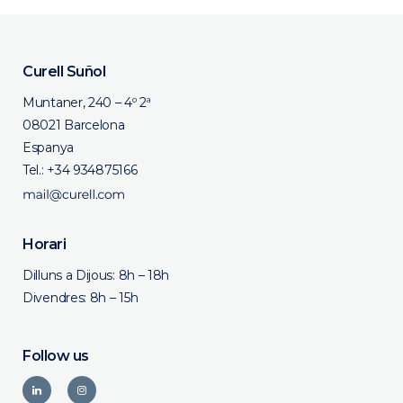
Curell Suñol
Muntaner, 240 – 4º 2ª
08021 Barcelona
Espanya
Tel.:
+34 934875166
Horari
Dilluns a Dijous: 8h – 18h
Divendres: 8h – 15h
Follow us