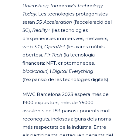
Unleashing Tomorrow’s Technology –
Today
. Les tecnologies protagonistes
seran
5G Acceleration
(l’acceleració del
5G),
Reality+
(les tecnologies
d’experiències immersives, metavers,
web 3.0),
OpenNet
(les xares mòbils
obertes),
FinTech
(la tecnologia
financera; NFT, criptomonedes,
blockchain
) i
Digital Everything
(l’expansió de les tecnologies digitals).
MWC Barcelona 2023 espera més de
1900 expositors, més de 75000
assistents de 183 països i ponents molt
reconeguts, inclosos alguns dels noms
més respectats de la indústria.
Entre
els participants, destaquen gegants del