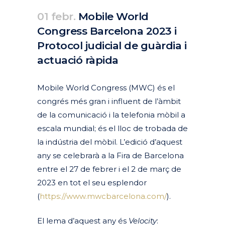
01 febr.
Mobile World
Congress Barcelona 2023 i
Protocol judicial de guàrdia i
actuació ràpida
Posted at 19:02h
in
Actualitat
Articles
Destacades Actualitat
by
clarapirezcurell@gmail.com
Mobile World Congress (MWC) és el
congrés més gran i influent de l’àmbit
de la comunicació i la telefonia mòbil a
escala mundial; és el lloc de trobada de
la indústria del mòbil. L’edició d’aquest
any se celebrarà a la Fira de Barcelona
entre el 27 de febrer i el 2 de març de
2023 en tot el seu esplendor
(
https://www.mwcbarcelona.com/
).
El lema d’aquest any és
Velocity
: