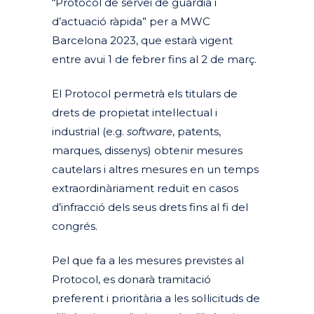
“Protocol de servei de guàrdia i
d’actuació ràpida” per a MWC
Barcelona 2023, que estarà vigent
entre avui 1 de febrer fins al 2 de març.
El Protocol permetrà els titulars de
drets de propietat intel·lectual i
industrial (e.g.
software
, patents,
marques, dissenys) obtenir mesures
cautelars i altres mesures en un temps
extraordinàriament reduït en casos
d’infracció dels seus drets fins al fi del
congrés.
Pel que fa a les mesures previstes al
Protocol, es donarà tramitació
preferent i prioritària a les sol·licituds de