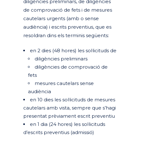
diligències preliminars, de diligències
de comprovació de fets i de mesures
cautelars urgents (amb o sense
audiència) i escrits preventius, que es
resoldran dins els terminis següents:
en 2 dies (48 hores) les sol·licituds de
diligències preliminars
diligències de comprovació de
fets
mesures cautelars sense
audiència
en 10 dies les sol·licituds de mesures
cautelars amb vista, sempre que s’hagi
presentat prèviament escrit preventiu
en 1 dia (24 hores) les sol·licituds
d’escrits preventius (admissió)