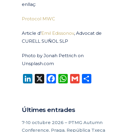
enllaç:
Protocol MWC
Article d’
Emil Edissonov
, Advocat de
CURELL SUÑOL SLP
Photo by Jonah Pettrich on
Unsplash.com
LinkedIn
X
Facebook
WhatsApp
Gmail
Compart
Últimes entrades
7-10 octubre 2026 – PTMG Autumn
Conference, Praga, República Txeca