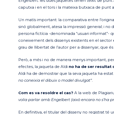
Engelbert: les dues jaquetes tenen teixit de punt
caputxa i en el tors i la mateixa butxaca de punt 
Un matís important: la comparativa entre l’original 
sinó globalment, atesa la impressió general; i no 
persona fictícia -denominada “usuari informat”- qu
coneixement dels dissenys existents en el sector 
grau de llibertat de l’autor per a dissenyar, que é
Però, a més i no de manera menys important, per t
efectes, la jaqueta de Aldi
no ha de ser resultat
Aldi ha de demostrar que la seva jaqueta ha estat
no coneixia el dibuix o model divulgat”
.
Com es va resoldre el cas?
A la web de Plagiarius
volia parlar amb Engelbert (això encara no s’ha pr
En definitiva, el titular del disseny no registrat té