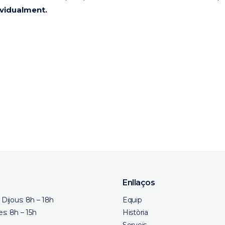
ividualment.
eix
Enllaços
a Dijous: 8h – 18h
Equip
s: 8h – 15h
Història