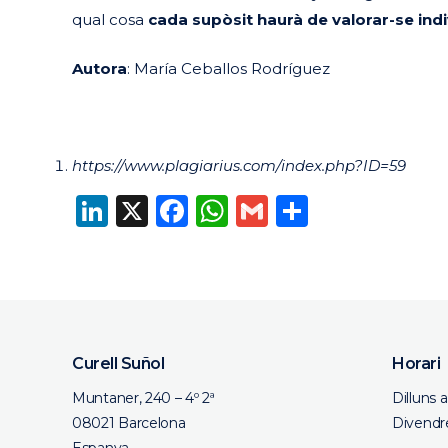
qual cosa
cada supòsit haurà de valorar-se ind
Autora
: María Ceballos Rodríguez
https://www.plagiarius.com/index.php?ID=59
LinkedIn
X
Facebook
WhatsApp
Gmail
Compart
Curell Suñol
Horari
Muntaner, 240 – 4º 2ª
Dilluns 
08021 Barcelona
Divendre