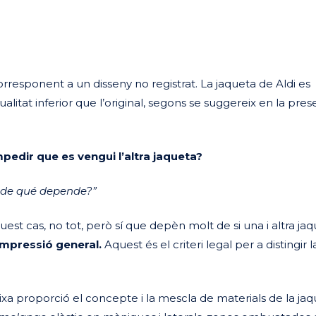
orresponent a un disseny no registrat. La jaqueta de Aldi es
alitat inferior que l’original, segons se suggereix en la pres
mpedir que es vengui l’altra jaqueta?
¿de qué depende?”
quest cas, no tot, però sí que depèn molt de si una i altra jaq
impressió general.
Aquest és el criteri legal per a distingir l
ixa proporció el concepte i la mescla de materials de la ja