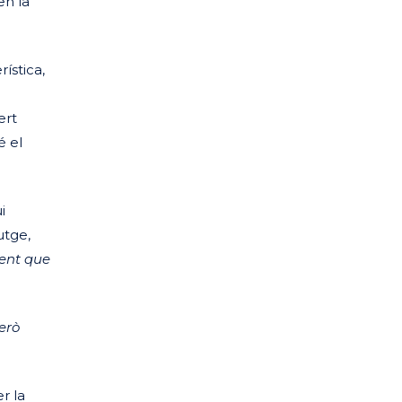
en la
rística,
ert
é el
i
utge,
ment que
però
r la