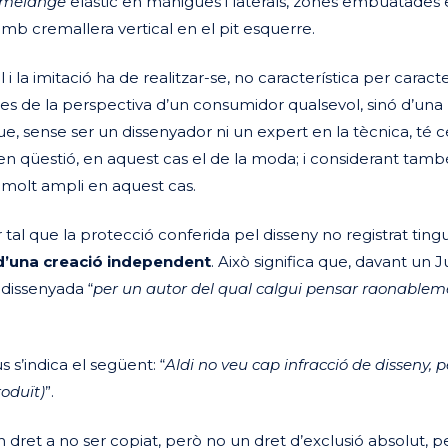
melange
elàstic en mànigues i laterals, zones embuatades 
amb cremallera vertical en el pit esquerre.
i la imitació ha de realitzar-se, no característica per caracte
des de la perspectiva d’un consumidor qualsevol, sinó d’una
e, sense ser un dissenyador ni un expert en la tècnica, té c
en qüestió, en aquest cas el de la moda; i considerant tamb
s molt ampli en aquest cas.
al que la protecció conferida pel disseny no registrat tingu
 d’una creació independent
. Això significa que, davant un J
 dissenyada “
per un autor del qual calgui pensar raonable
 s’indica el següent: “
Aldi no veu cap infracció de disseny, 
oduït)
”.
 un dret a no ser copiat, però no un dret d’exclusió absolut, pe