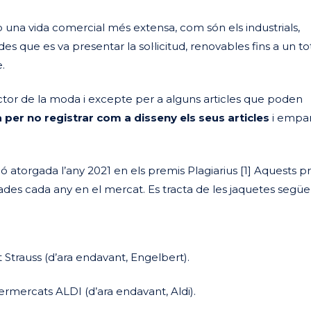
 una vida comercial més extensa, com són els industrials,
es que es va presentar la sol·licitud, renovables fins a un to
.
ctor de la moda i excepte per a alguns articles que poden
a per no registrar com a disseny
els seus articles
i empar
ió atorgada l’any 2021 en els premis Plagiarius [1] Aquests p
des cada any en el mercat. Es tracta de les jaquetes següe
trauss (d’ara endavant, Engelbert).
mercats ALDI (d’ara endavant, Aldi).