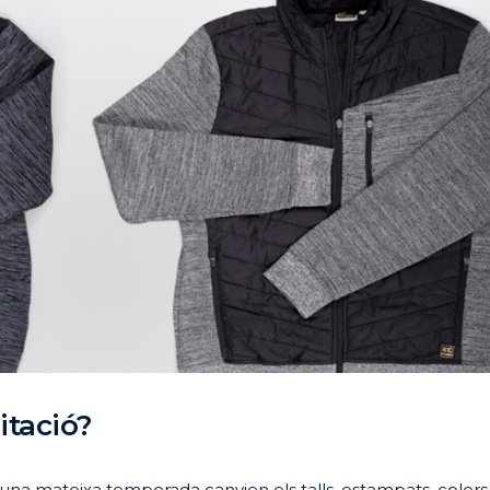
itació?
una mateixa temporada canvien els talls, estampats, colors,