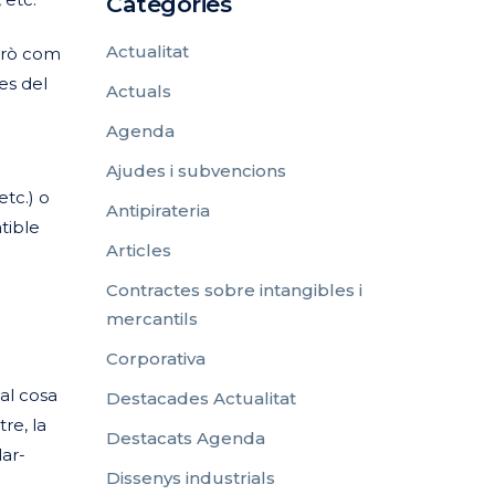
Categories
Actualitat
Però com
es del
Actuals
Agenda
Ajudes i subvencions
etc.) o
Antipirateria
tible
Articles
Contractes sobre intangibles i
mercantils
Corporativa
al cosa
Destacades Actualitat
re, la
Destacats Agenda
lar-
Dissenys industrials