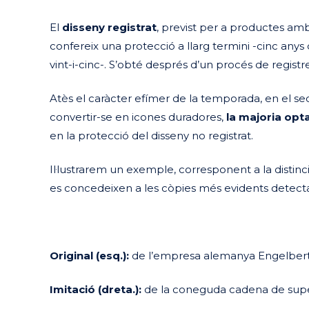
El
disseny registrat
, previst per a productes amb
confereix una protecció a llarg termini -cinc anys d
vint-i-cinc-. S’obté després d’un procés de registre
Atès el caràcter efímer de la temporada, en el se
convertir-se en icones duradores,
la majoria opt
en la protecció del disseny no registrat.
Il·lustrarem un exemple, corresponent a la distinc
es concedeixen a les còpies més evidents detecta
Original (esq.):
de l’empresa alemanya Engelbert S
Imitació (dreta.):
de la coneguda cadena de super