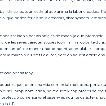
ball d’inspiració, un estímul que anima la labor creadora. 
ació, què poden fer els seus creadors, dissenyadors i empres
a modalitat idònia per als articles de moda, ja que protegeix
i de les seves característiques (com la línia, color, textura, 
e poden també, de manera independent, acumulable i compa
com la marca o els drets d’autor, però en aquest article ens
tecció per disseny:
roductes que tenen una vida comercial molt breu, per la qu
 el seu propi nom indica, no requereix cap procés de regist
 protecció comença -si el disseny és nou i té caràcter singu
 a la UE.