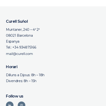
Curell Suñol
Muntaner, 240 – 4º 2ª
08021 Barcelona
Espanya
Tel.:
+34 934875166
Horari
Dilluns a Dijous: 8h – 18h
Divendres: 8h – 15h
Follow us