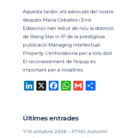
Aquesta tardor, els advocats del nostre
despatx María Ceballos i Emil
Edissonov han rebut de nou la distinció
de Rising Star in IP de la prestigiosa
publicació Managing Intellectual
Property. L’enhorabona per a tots dos!
El reconeixement de l’equip és
important per a nosaltres.
LinkedIn
X
Facebook
WhatsApp
Gmail
Compart
Últimes entrades
7-10 octubre 2026 – PTMG Autumn