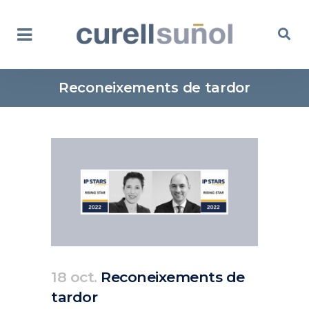
Reconeixements de tardor
18 oct.
Reconeixements de
tardor
Posted at 12:28h
in
Actualitat
Corporativa
by
clarapirezcurell@gmail.com