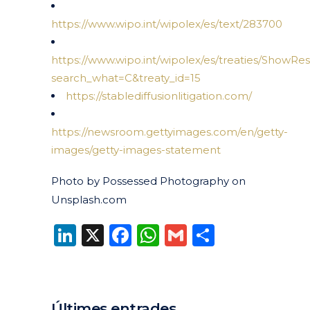
https://www.wipo.int/wipolex/es/text/283700
https://www.wipo.int/wipolex/es/treaties/ShowRes
search_what=C&treaty_id=15
https://stablediffusionlitigation.com/
https://newsroom.gettyimages.com/en/getty-
images/getty-images-statement
Photo by Possessed Photography on
Unsplash.com
LinkedIn
X
Facebook
WhatsApp
Gmail
Compart
Últimes entrades