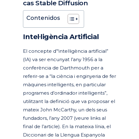
cas Stable Diffusion
Posted at 17:04h
in
Actualitat
Articles
Destacades Actualitat
by
clarapirezcurell@gmail.com
Contenidos
Intel·ligència Artificial
El concepte d’“intel·ligència artificial”
(IA) va ser encunyat l’any 1956 a la
conferència de Darthmouth
per a
referir-se a “la ciència i enginyeria de fer
màquines intel·ligents, en particular
programes d’ordinador intel·ligents”,
utilitzant la definició que va proposar el
mateix John McCarthy, un dels seus
fundadors, l’any 2007
(veure links al
final de l’article). En la mateixa línia, el
Diccionari de la Llengua Espanyola