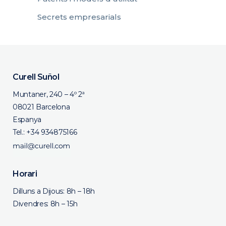
Secrets empresarials
Curell Suñol
Muntaner, 240 – 4º 2ª
08021 Barcelona
Espanya
Tel.:
+34 934875166
Horari
Dilluns a Dijous: 8h – 18h
Divendres: 8h – 15h