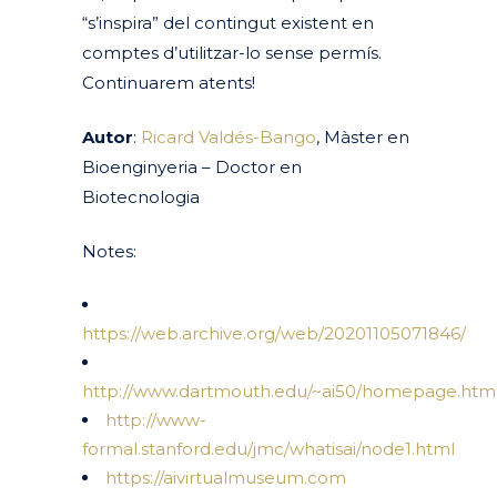
“s’inspira” del contingut existent en
comptes d’utilitzar-lo sense permís.
Continuarem atents!
Autor
:
Ricard Valdés-Bango
, Màster en
Bioenginyeria – Doctor en
Biotecnologia
Notes:
https://web.archive.org/web/20201105071846/
http://www.dartmouth.edu/~ai50/homepage.htm
http://www-
formal.stanford.edu/jmc/whatisai/node1.html
https://aivirtualmuseum.com