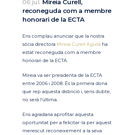
06 jul.
Mireia Curell,
reconeguda com a membre
honorari de la ECTA
Posted at 09:06h
in
Actualitat
Corporativa
Destacades Actualitat
by
clarapirezcurell@gmail.com
Ens complau anunciar que la nostra
sòcia directora
Mireia Curell Aguilà
ha
estat reconeguda com a membre
honorari de la ECTA.
Mireia va ser presidenta de la ECTA
entre 2006 i 2008. És la primera dona
que rep aquesta distinció i, sens dubte,
no serà l’última.
Ens agradaria aprofitar aquesta
oportunitat per a felicitar-la per aquest
merescut reconeixement a la seva