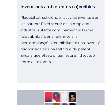
Invencions amb efectes (in)creíbles
Plausibilitat, suficiència i activitat inventiva en
les patents En el sector de la propietat
industrial s’utilitza comunament el terme
“plausibilitat” per a referir-se a la
“versemblança” o “credibilitat” d’una invenció
reivindicada en una sol·licitud de patent.
Encara que el seu origen està en discussió
entre els experts,...
21 juny, 2023