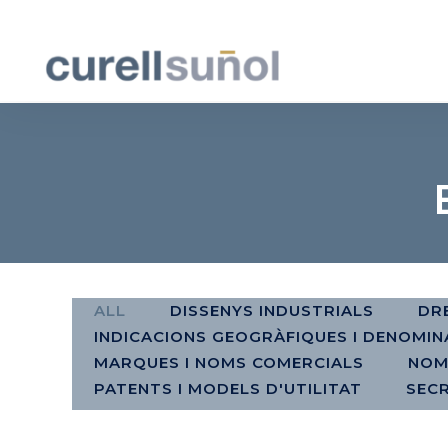
ALL
DISSENYS INDUSTRIALS
DR
INDICACIONS GEOGRÀFIQUES I DENOMIN
MARQUES I NOMS COMERCIALS
NOM
PATENTS I MODELS D'UTILITAT
SEC