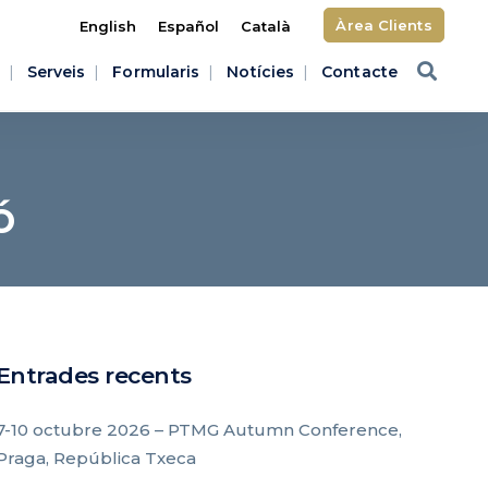
Àrea Clients
English
Español
Català
Serveis
Formularis
Notícies
Contacte
ó
Entrades recents
7-10 octubre 2026 – PTMG Autumn Conference,
Praga, República Txeca