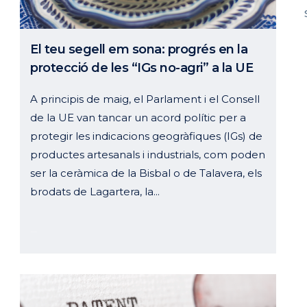
El teu segell em sona: progrés en la
protecció de les “IGs no-agri” a la UE
A principis de maig, el Parlament i el Consell
de la UE van tancar un acord polític per a
protegir les indicacions geogràfiques (IGs) de
productes artesanals i industrials, com poden
ser la ceràmica de la Bisbal o de Talavera, els
brodats de Lagartera, la...
16 juny, 2023